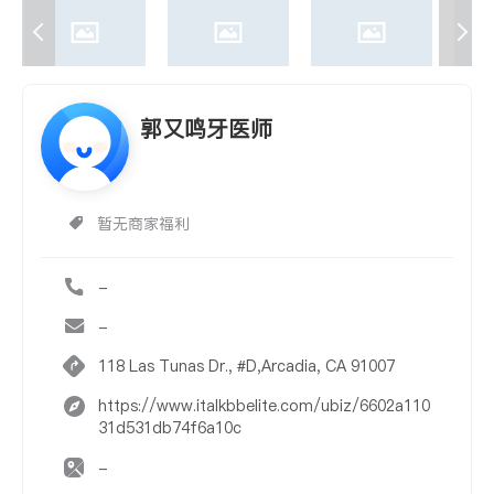
郭又鸣牙医师
暂无商家福利
-
-
118 Las Tunas Dr., #D,Arcadia, CA 91007
https://www.italkbbelite.com/ubiz/6602a110
31d531db74f6a10c
-