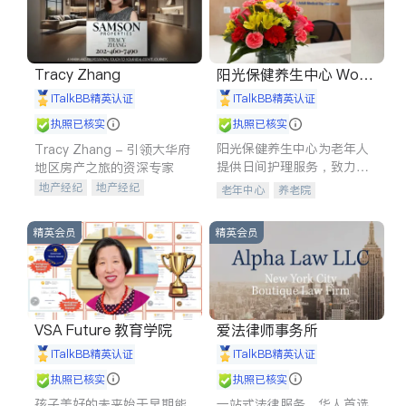
Tracy Zhang
阳光保健养生中心 World
shine
iTalkBB精英认证
iTalkBB精英认证
执照已核实
执照已核实
阳光保健养生中心为老年人
Tracy Zhang - 引领大华府
提供日间护理服务，致力于
地区房产之旅的资深专家
通过持续的护理创新来有效
地产经纪
地产经纪
老年中心
养老院
提升老年人的生活质量。
地产投资
商业地产
商铺租售
开发商建商
精英会员
精英会员
VSA Future 教育学院
爱法律师事务所
iTalkBB精英认证
iTalkBB精英认证
执照已核实
执照已核实
孩子美好的未来始于早期能
一站式法律服务，华人首选.