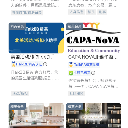
力的培养，用愿景激发孩子
房东房客、地产交易、意外
的学习潜力和动力。理念：
伤害、车祸重伤、商业诉
人身伤害
移民
刑事
升学顾问/课后辅导
拥有成长型心态是成功的基
讼、商标注册、移民信托、
车祸理赔
民事
房地产
石。
建筑合同、刑事案件全包办
信托/遗嘱
商业
商标注册
精英会员
精英会员
索赔
律师-其它
保释
美国活动/折扣小助手
CAPA NOVA北维华裔家
长会
iTalkBB精英认证
iTalkBB精英认证
iTalkBB精英 官方账号。您
执照已核实
的美国生活福利播报员，精
连接家长与社会，赋能孩子
选独家折扣、本地活动与专
与下一代，CAPA NoVA与您
业讲座，第一时间享受您的
携手建设包容、公平、充满
活动/折扣
社区服务
专属福利。
希望的社区。
精英会员
精英会员