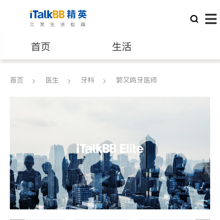
首页
生活
医生
律师
首页
医生
牙科
郭又鸣牙医师
保险理财
房地产租售
建筑装修
教育
养老
非盈利组织