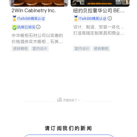
2Win Cabinetry Inc.
纽约贝拉奢华公司 BELL
A LUXE
iTalkBB精英认证
iTalkBB精英认证
设计、制造、安装一体化，
执照已核实
打造高端定制家具和商业空
中华橱柜石材公司以实惠的
间
价格提供实木橱柜，石英石
台面，多种优质不锈钢水
瓷砖橱柜
室内设计
室内设计
瓷砖橱柜
槽、水龙头与抽油烟机。品
建筑设计
卫浴洁具
卫浴洁具
地板建材
质厨房，家的选择。
室内装修
售前软装staging
室内装修
请订阅我们的新闻