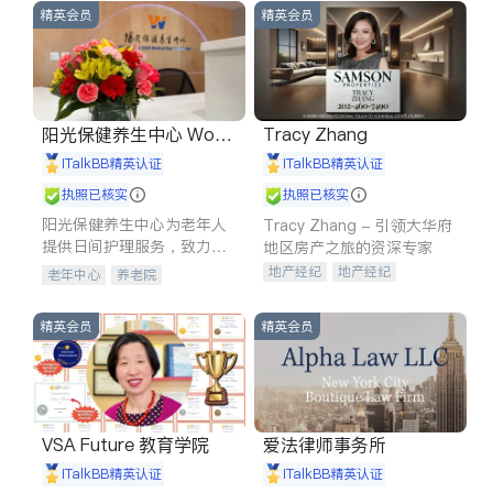
精英会员
精英会员
阳光保健养生中心 World
Tracy Zhang
shine
iTalkBB精英认证
iTalkBB精英认证
执照已核实
执照已核实
阳光保健养生中心为老年人
Tracy Zhang - 引领大华府
提供日间护理服务，致力于
地区房产之旅的资深专家
通过持续的护理创新来有效
地产经纪
地产经纪
老年中心
养老院
提升老年人的生活质量。
地产投资
商业地产
商铺租售
开发商建商
精英会员
精英会员
VSA Future 教育学院
爱法律师事务所
iTalkBB精英认证
iTalkBB精英认证