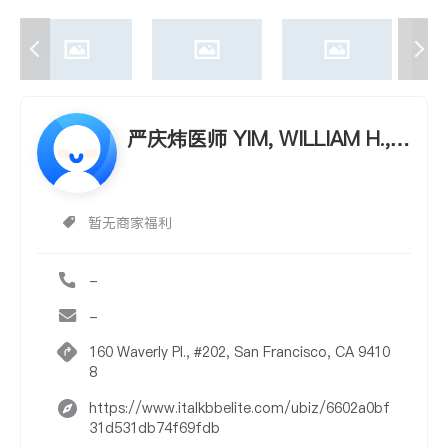
严庆炜医师 YIM, WILLIAM H.,
D.D.S.
暂无商家福利
-
-
160 Waverly Pl., #202, San Francisco, CA 9410
8
https://www.italkbbelite.com/ubiz/6602a0bf
31d531db74f69fdb