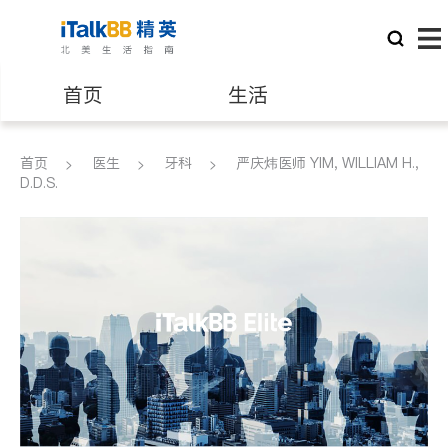
首页
生活
医生
律师
首页
医生
牙科
严庆炜医师 YIM, WILLIAM H.,
D.D.S.
保险理财
房地产租售
建筑装修
教育
养老
非盈利组织