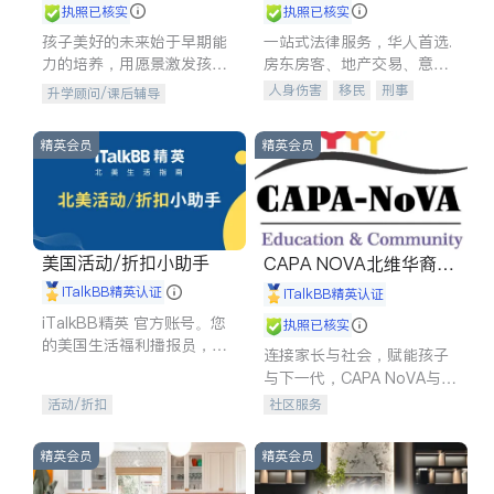
执照已核实
执照已核实
孩子美好的未来始于早期能
一站式法律服务，华人首选.
力的培养，用愿景激发孩子
房东房客、地产交易、意外
的学习潜力和动力。理念：
伤害、车祸重伤、商业诉
人身伤害
移民
刑事
升学顾问/课后辅导
拥有成长型心态是成功的基
讼、商标注册、移民信托、
车祸理赔
民事
房地产
石。
建筑合同、刑事案件全包办
信托/遗嘱
商业
商标注册
精英会员
精英会员
索赔
律师-其它
保释
美国活动/折扣小助手
CAPA NOVA北维华裔家
长会
iTalkBB精英认证
iTalkBB精英认证
iTalkBB精英 官方账号。您
执照已核实
的美国生活福利播报员，精
连接家长与社会，赋能孩子
选独家折扣、本地活动与专
与下一代，CAPA NoVA与您
业讲座，第一时间享受您的
携手建设包容、公平、充满
活动/折扣
社区服务
专属福利。
希望的社区。
精英会员
精英会员