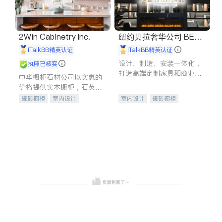
2Win Cabinetry Inc.
纽约贝拉奢华公司 BELL
A LUXE
iTalkBB精英认证
iTalkBB精英认证
设计、制造、安装一体化，
执照已核实
打造高端定制家具和商业空
中华橱柜石材公司以实惠的
间
价格提供实木橱柜，石英石
台面，多种优质不锈钢水
瓷砖橱柜
室内设计
室内设计
瓷砖橱柜
槽、水龙头与抽油烟机。品
建筑设计
卫浴洁具
卫浴洁具
地板建材
质厨房，家的选择。
室内装修
售前软装staging
室内装修