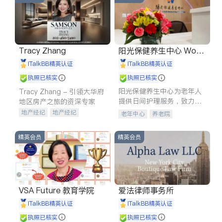
Tracy Zhang
阳光保健养生中心 World
shine
iTalkBB精英认证
iTalkBB精英认证
执照已核实
执照已核实
阳光保健养生中心为老年人
Tracy Zhang - 引领大华府
提供日间护理服务，致力于
地区房产之旅的资深专家
通过持续的护理创新来有效
地产经纪
地产经纪
老年中心
养老院
提升老年人的生活质量。
地产投资
商业地产
商铺租售
开发商建商
精英会员
精英会员
VSA Future 教育学院
爱法律师事务所
iTalkBB精英认证
iTalkBB精英认证
执照已核实
执照已核实