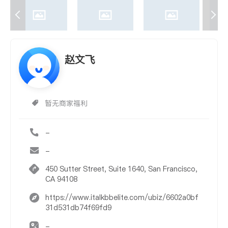
赵文飞
暂无商家福利
-
-
450 Sutter Street, Suite 1640, San Francisco,
CA 94108
https://www.italkbbelite.com/ubiz/6602a0bf
31d531db74f69fd9
-