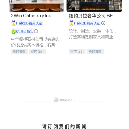
2Win Cabinetry Inc.
纽约贝拉奢华公司 BELL
A LUXE
iTalkBB精英认证
iTalkBB精英认证
设计、制造、安装一体化，
执照已核实
打造高端定制家具和商业空
中华橱柜石材公司以实惠的
间
价格提供实木橱柜，石英石
台面，多种优质不锈钢水
瓷砖橱柜
室内设计
室内设计
瓷砖橱柜
槽、水龙头与抽油烟机。品
建筑设计
卫浴洁具
卫浴洁具
地板建材
质厨房，家的选择。
室内装修
售前软装staging
室内装修
请订阅我们的新闻