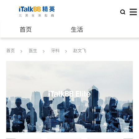
首页
生活
医生
律师
首页
医生
牙科
赵文飞
保险理财
房地产租售
建筑装修
教育
养老
非盈利组织