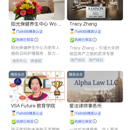
阳光保健养生中心 World
Tracy Zhang
shine
iTalkBB精英认证
iTalkBB精英认证
执照已核实
执照已核实
阳光保健养生中心为老年人
Tracy Zhang - 引领大华府
提供日间护理服务，致力于
地区房产之旅的资深专家
通过持续的护理创新来有效
地产经纪
地产经纪
老年中心
养老院
提升老年人的生活质量。
地产投资
商业地产
商铺租售
开发商建商
精英会员
精英会员
VSA Future 教育学院
爱法律师事务所
iTalkBB精英认证
iTalkBB精英认证
执照已核实
执照已核实
孩子美好的未来始于早期能
一站式法律服务，华人首选.