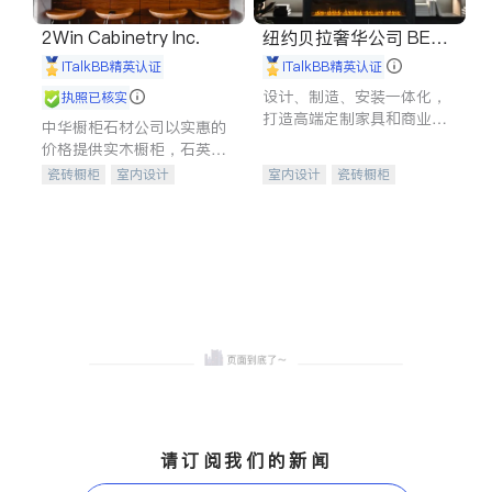
2Win Cabinetry Inc.
纽约贝拉奢华公司 BELL
A LUXE
iTalkBB精英认证
iTalkBB精英认证
设计、制造、安装一体化，
执照已核实
打造高端定制家具和商业空
中华橱柜石材公司以实惠的
间
价格提供实木橱柜，石英石
台面，多种优质不锈钢水
瓷砖橱柜
室内设计
室内设计
瓷砖橱柜
槽、水龙头与抽油烟机。品
建筑设计
卫浴洁具
卫浴洁具
地板建材
质厨房，家的选择。
室内装修
售前软装staging
室内装修
请订阅我们的新闻