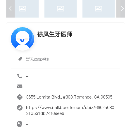
徐凤生牙医师
暂无商家福利
-
-
3655 Lomita Blvd., #303,Torrance, CA 90505
https://www.italkbbelite.com/ubiz/6602a080
31d531db74f69ee6
-