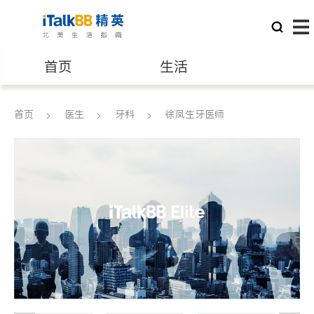
首页
生活
医生
律师
首页
医生
牙科
徐凤生牙医师
保险理财
房地产租售
建筑装修
教育
养老
非盈利组织