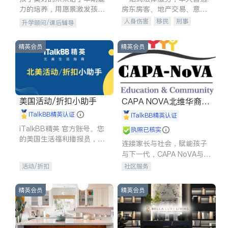
力的培养，用愿景激发孩子
房东房客、地产交易、意外
的学习潜力和动力。理念：
伤害、车祸重伤、商业诉
人身伤害
移民
刑事
升学顾问/课后辅导
拥有成长型心态是成功的基
讼、商标注册、移民信托、
车祸理赔
民事
房地产
石。
建筑合同、刑事案件全包办
信托/遗嘱
商业
商标注册
精英会员
精英会员
索赔
律师-其它
保释
美国活动/折扣小助手
CAPA NOVA北维华裔家
长会
iTalkBB精英认证
iTalkBB精英认证
iTalkBB精英 官方账号。您
执照已核实
的美国生活福利播报员，精
连接家长与社会，赋能孩子
选独家折扣、本地活动与专
与下一代，CAPA NoVA与您
业讲座，第一时间享受您的
携手建设包容、公平、充满
活动/折扣
社区服务
专属福利。
希望的社区。
精英会员
精英会员