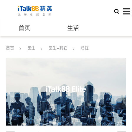
首页
生活
医生
律师
首页
医生
医生-其它
郑红
保险理财
房地产租售
建筑装修
教育
养老
非盈利组织