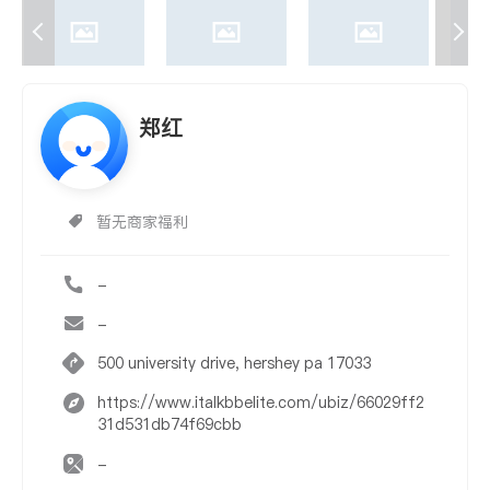
郑红
暂无商家福利
-
-
500 university drive, hershey pa 17033
https://www.italkbbelite.com/ubiz/66029ff2
31d531db74f69cbb
-