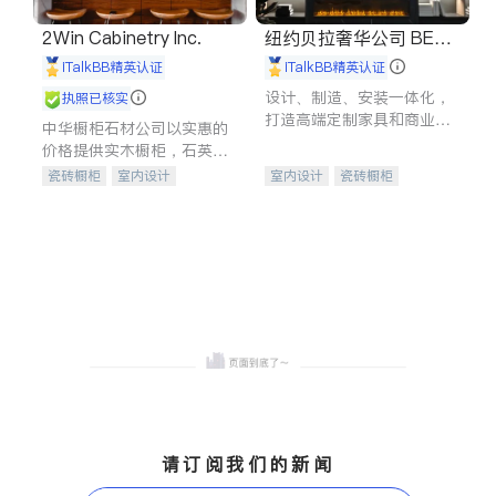
2Win Cabinetry Inc.
纽约贝拉奢华公司 BELL
A LUXE
iTalkBB精英认证
iTalkBB精英认证
设计、制造、安装一体化，
执照已核实
打造高端定制家具和商业空
中华橱柜石材公司以实惠的
间
价格提供实木橱柜，石英石
台面，多种优质不锈钢水
瓷砖橱柜
室内设计
室内设计
瓷砖橱柜
槽、水龙头与抽油烟机。品
建筑设计
卫浴洁具
卫浴洁具
地板建材
质厨房，家的选择。
室内装修
售前软装staging
室内装修
请订阅我们的新闻