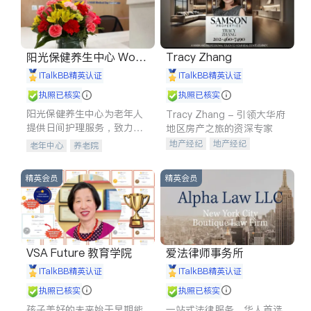
阳光保健养生中心 World
Tracy Zhang
shine
iTalkBB精英认证
iTalkBB精英认证
执照已核实
执照已核实
阳光保健养生中心为老年人
Tracy Zhang - 引领大华府
提供日间护理服务，致力于
地区房产之旅的资深专家
通过持续的护理创新来有效
地产经纪
地产经纪
老年中心
养老院
提升老年人的生活质量。
地产投资
商业地产
商铺租售
开发商建商
精英会员
精英会员
VSA Future 教育学院
爱法律师事务所
iTalkBB精英认证
iTalkBB精英认证
执照已核实
执照已核实
孩子美好的未来始于早期能
一站式法律服务，华人首选.