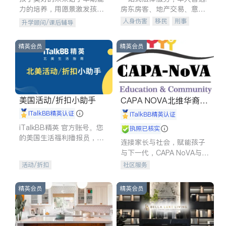
力的培养，用愿景激发孩子
房东房客、地产交易、意外
的学习潜力和动力。理念：
伤害、车祸重伤、商业诉
人身伤害
移民
刑事
升学顾问/课后辅导
拥有成长型心态是成功的基
讼、商标注册、移民信托、
车祸理赔
民事
房地产
石。
建筑合同、刑事案件全包办
信托/遗嘱
商业
商标注册
精英会员
精英会员
索赔
律师-其它
保释
美国活动/折扣小助手
CAPA NOVA北维华裔家
长会
iTalkBB精英认证
iTalkBB精英认证
iTalkBB精英 官方账号。您
执照已核实
的美国生活福利播报员，精
连接家长与社会，赋能孩子
选独家折扣、本地活动与专
与下一代，CAPA NoVA与您
业讲座，第一时间享受您的
携手建设包容、公平、充满
活动/折扣
社区服务
专属福利。
希望的社区。
精英会员
精英会员