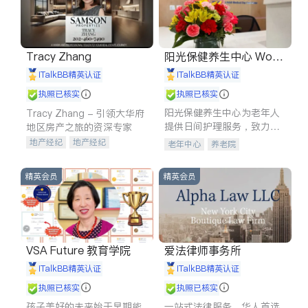
Tracy Zhang
阳光保健养生中心 World
shine
iTalkBB精英认证
iTalkBB精英认证
执照已核实
执照已核实
阳光保健养生中心为老年人
Tracy Zhang - 引领大华府
提供日间护理服务，致力于
地区房产之旅的资深专家
通过持续的护理创新来有效
地产经纪
地产经纪
老年中心
养老院
提升老年人的生活质量。
地产投资
商业地产
商铺租售
开发商建商
精英会员
精英会员
VSA Future 教育学院
爱法律师事务所
iTalkBB精英认证
iTalkBB精英认证
执照已核实
执照已核实
孩子美好的未来始于早期能
一站式法律服务，华人首选.