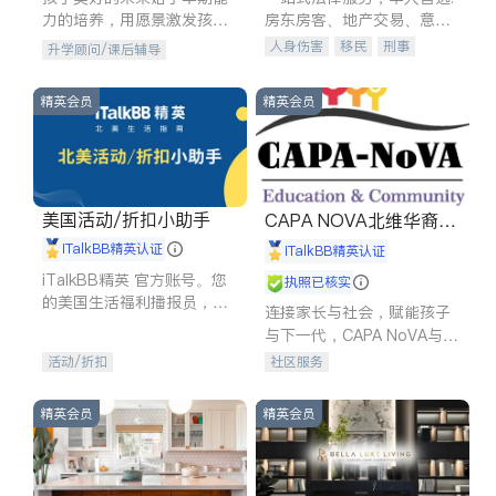
力的培养，用愿景激发孩子
房东房客、地产交易、意外
的学习潜力和动力。理念：
伤害、车祸重伤、商业诉
人身伤害
移民
刑事
升学顾问/课后辅导
拥有成长型心态是成功的基
讼、商标注册、移民信托、
车祸理赔
民事
房地产
石。
建筑合同、刑事案件全包办
信托/遗嘱
商业
商标注册
精英会员
精英会员
索赔
律师-其它
保释
美国活动/折扣小助手
CAPA NOVA北维华裔家
长会
iTalkBB精英认证
iTalkBB精英认证
iTalkBB精英 官方账号。您
执照已核实
的美国生活福利播报员，精
连接家长与社会，赋能孩子
选独家折扣、本地活动与专
与下一代，CAPA NoVA与您
业讲座，第一时间享受您的
携手建设包容、公平、充满
活动/折扣
社区服务
专属福利。
希望的社区。
精英会员
精英会员