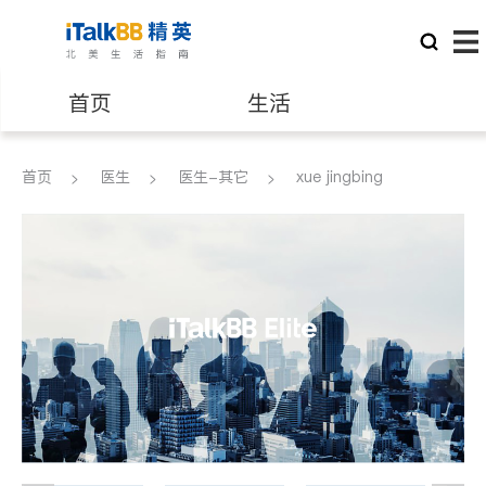
首页
生活
医生
律师
首页
医生
医生-其它
xue jingbing
保险理财
房地产租售
建筑装修
教育
养老
非盈利组织