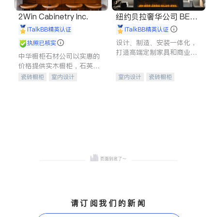
2Win Cabinetry Inc.
纽约贝拉奢华公司 BELL
A LUXE
iTalkBB精英认证
iTalkBB精英认证
设计、制造、安装一体化，
执照已核实
打造高端定制家具和商业空
中华橱柜石材公司以实惠的
间
价格提供实木橱柜，石英石
台面，多种优质不锈钢水
瓷砖橱柜
室内设计
室内设计
瓷砖橱柜
槽、水龙头与抽油烟机。品
建筑设计
卫浴洁具
卫浴洁具
地板建材
质厨房，家的选择。
室内装修
售前软装staging
室内装修
请订阅我们的新闻