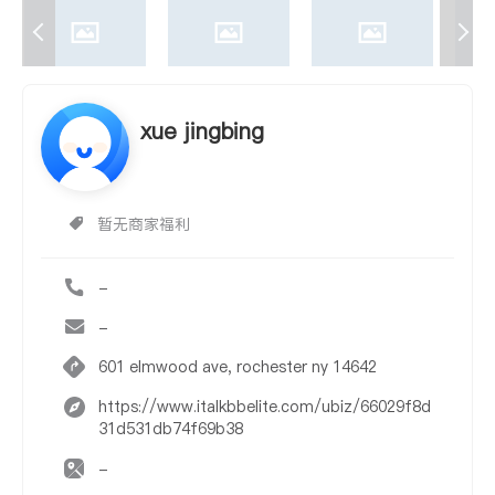
xue jingbing
暂无商家福利
-
-
601 elmwood ave, rochester ny 14642
https://www.italkbbelite.com/ubiz/66029f8d
31d531db74f69b38
-