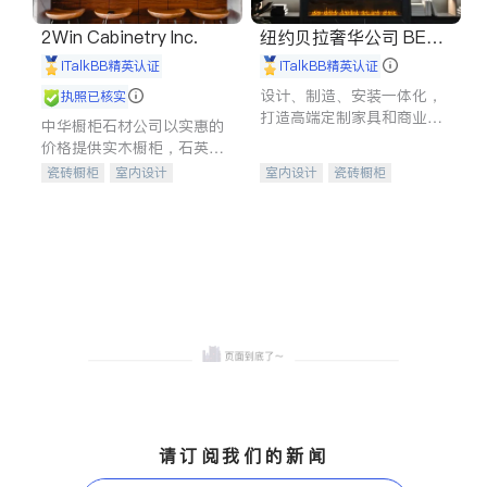
2Win Cabinetry Inc.
纽约贝拉奢华公司 BELL
A LUXE
iTalkBB精英认证
iTalkBB精英认证
设计、制造、安装一体化，
执照已核实
打造高端定制家具和商业空
中华橱柜石材公司以实惠的
间
价格提供实木橱柜，石英石
台面，多种优质不锈钢水
瓷砖橱柜
室内设计
室内设计
瓷砖橱柜
槽、水龙头与抽油烟机。品
建筑设计
卫浴洁具
卫浴洁具
地板建材
质厨房，家的选择。
室内装修
售前软装staging
室内装修
请订阅我们的新闻