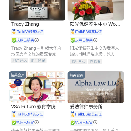
Tracy Zhang
阳光保健养生中心 World
shine
iTalkBB精英认证
iTalkBB精英认证
执照已核实
执照已核实
阳光保健养生中心为老年人
Tracy Zhang - 引领大华府
提供日间护理服务，致力于
地区房产之旅的资深专家
通过持续的护理创新来有效
地产经纪
地产经纪
老年中心
养老院
提升老年人的生活质量。
地产投资
商业地产
商铺租售
开发商建商
精英会员
精英会员
VSA Future 教育学院
爱法律师事务所
iTalkBB精英认证
iTalkBB精英认证
执照已核实
执照已核实
孩子美好的未来始于早期能
一站式法律服务，华人首选.