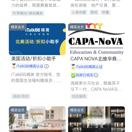
力的培养，用愿景激发孩子
房东房客、地产交易、意外
的学习潜力和动力。理念：
伤害、车祸重伤、商业诉
人身伤害
移民
刑事
升学顾问/课后辅导
拥有成长型心态是成功的基
讼、商标注册、移民信托、
车祸理赔
民事
房地产
石。
建筑合同、刑事案件全包办
信托/遗嘱
商业
商标注册
精英会员
精英会员
索赔
律师-其它
保释
美国活动/折扣小助手
CAPA NOVA北维华裔家
长会
iTalkBB精英认证
iTalkBB精英认证
iTalkBB精英 官方账号。您
执照已核实
的美国生活福利播报员，精
连接家长与社会，赋能孩子
选独家折扣、本地活动与专
与下一代，CAPA NoVA与您
业讲座，第一时间享受您的
携手建设包容、公平、充满
活动/折扣
社区服务
专属福利。
希望的社区。
精英会员
精英会员