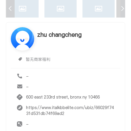
zhu changcheng
暂无商家福利
-
-
600 east 233rd street, bronx ny 10466
https://www.italkbbelite.com/ubiz/66029f74
31d531db74f69ad2
-