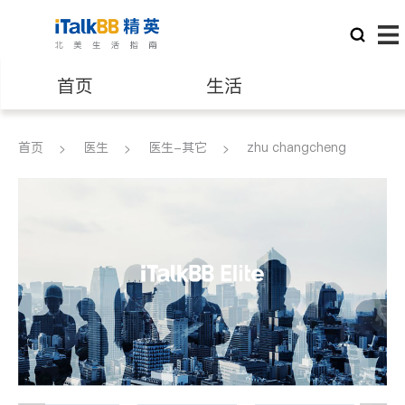
首页
生活
医生
律师
首页
医生
医生-其它
zhu changcheng
保险理财
房地产租售
建筑装修
教育
养老
非盈利组织