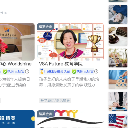
行展示
精英会员
Worldshine
VSA Future 教育学院
证
执照已核实
iTalkBB精英认证
执照已核实
心为老年人提供日
孩子美好的未来始于早期能力的培
力于通过持续的护
养，用愿景激发孩子的学习潜力和
升老年人的生活质
动力。理念：拥有成长型心态是成
功的基石。
升学顾问/课后辅导
精英会员