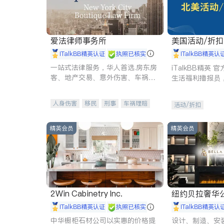
爱法律师事务所
美国活动/折
iTalkBB精英认证
执照已核实
iTalkBB精英认
一站式法律服务，华人首选.房东房
iTalkBB精英
客、地产交易、意外伤害、车祸重
生活福利播报员
伤、商业诉讼、商标注册、移民信
本地活动与专业
托、建筑合同、刑事案件全包办
受您的专属福利
人身伤害
移民
刑事
车祸理赔
活动/折扣
民事
房地产
信托/遗嘱
商业
商标注册
索赔
律师-其它
保释
精英会员
精英会员
2Win Cabinetry Inc.
纽约贝拉奢华公司 BELLA
E
iTalkBB精英认证
执照已核实
iTalkBB精英认
中华橱柜石材公司以实惠的价格提
设计、制造、安