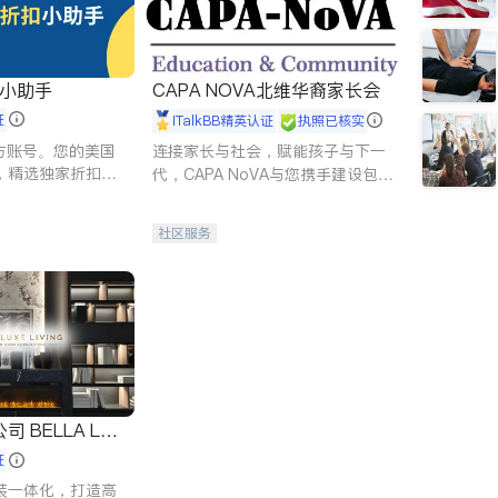
扣小助手
CAPA NOVA北维华裔家长会
证
iTalkBB精英认证
执照已核实
 官方账号。您的美国
连接家长与社会，赋能孩子与下一
，精选独家折扣、
代，CAPA NoVA与您携手建设包
讲座，第一时间享
容、公平、充满希望的社区。
。
社区服务
 LUX
证
装一体化，打造高