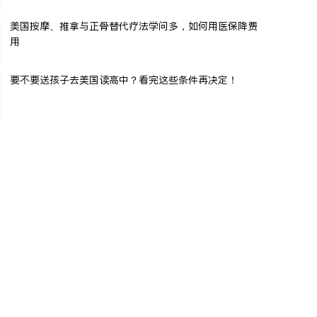
美国按摩、推拿与正骨替代疗法学问多，如何用医保降费
用
要不要送孩子去美国读高中？看完这些条件再决定！