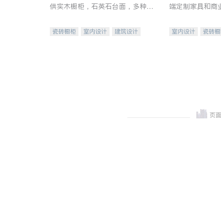
供实木橱柜，石英石台面，多种优
端定制家具和商
质不锈钢水槽、水龙头与抽油烟
机。品质厨房，家的选择。
瓷砖橱柜
室内设计
建筑设计
室内设计
瓷砖橱
卫浴洁具
室内装修
地板建材
售前软
室内装修