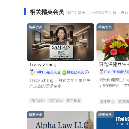
相关精英会员
推广 | 基于iTalkBB精英会员，进
精英会员
精英会员
阳光保健养生中心 
Tracy Zhang
iTalkBB精英认
iTalkBB精英认证
执照已核实
阳光保健养生中
Tracy Zhang - 引领大华府地区房
间护理服务，致
产之旅的资深专家
理创新来有效提
量。
地产经纪
地产经纪
地产投资
老年中心
养老院
商业地产
商铺租售
开发商建商
精英会员
精英会员