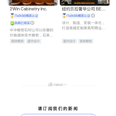
2Win Cabinetry Inc.
纽约贝拉奢华公司 BELL
A LUXE
iTalkBB精英认证
iTalkBB精英认证
设计、制造、安装一体化，
执照已核实
打造高端定制家具和商业空
中华橱柜石材公司以实惠的
间
价格提供实木橱柜，石英石
台面，多种优质不锈钢水
瓷砖橱柜
室内设计
室内设计
瓷砖橱柜
槽、水龙头与抽油烟机。品
建筑设计
卫浴洁具
卫浴洁具
地板建材
质厨房，家的选择。
室内装修
售前软装staging
室内装修
请订阅我们的新闻