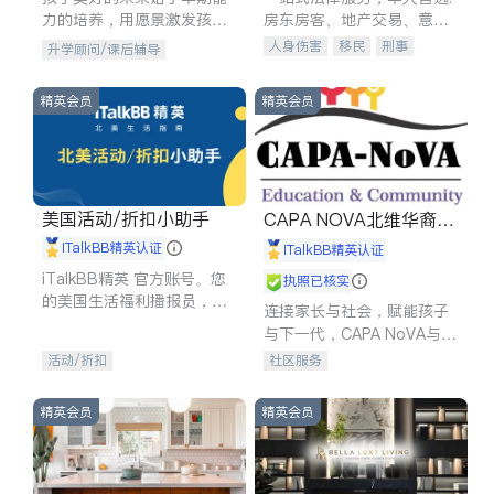
力的培养，用愿景激发孩子
房东房客、地产交易、意外
的学习潜力和动力。理念：
伤害、车祸重伤、商业诉
人身伤害
移民
刑事
升学顾问/课后辅导
拥有成长型心态是成功的基
讼、商标注册、移民信托、
车祸理赔
民事
房地产
石。
建筑合同、刑事案件全包办
信托/遗嘱
商业
商标注册
精英会员
精英会员
索赔
律师-其它
保释
美国活动/折扣小助手
CAPA NOVA北维华裔家
长会
iTalkBB精英认证
iTalkBB精英认证
iTalkBB精英 官方账号。您
执照已核实
的美国生活福利播报员，精
连接家长与社会，赋能孩子
选独家折扣、本地活动与专
与下一代，CAPA NoVA与您
业讲座，第一时间享受您的
携手建设包容、公平、充满
活动/折扣
社区服务
专属福利。
希望的社区。
精英会员
精英会员