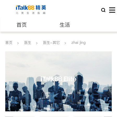
首页
生活
医生
律师
首页
医生
医生-其它
zhai jing
保险理财
房地产租售
建筑装修
教育
养老
非盈利组织