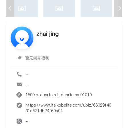
zhai jing
暂无商家福利
-
-
1500 e. duarte rd., duarte ca 91010
https://www.italkbbelite.com/ubiz/66029f40
31d531db74f69a0f
-