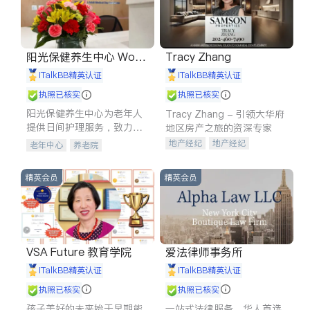
阳光保健养生中心 World
Tracy Zhang
shine
iTalkBB精英认证
iTalkBB精英认证
执照已核实
执照已核实
阳光保健养生中心为老年人
Tracy Zhang - 引领大华府
提供日间护理服务，致力于
地区房产之旅的资深专家
通过持续的护理创新来有效
地产经纪
地产经纪
老年中心
养老院
提升老年人的生活质量。
地产投资
商业地产
商铺租售
开发商建商
精英会员
精英会员
VSA Future 教育学院
爱法律师事务所
iTalkBB精英认证
iTalkBB精英认证
执照已核实
执照已核实
孩子美好的未来始于早期能
一站式法律服务，华人首选.