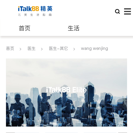
首页
生活
医生
律师
首页
医生
医生-其它
wang wenjing
保险理财
房地产租售
建筑装修
教育
养老
非盈利组织