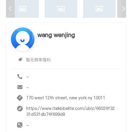
wang wenjing
暂无商家福利
-
-
170 west 12th street, new york ny 10011
https://www.italkbbelite.com/ubiz/66029f32
31d531db74f699d8
-