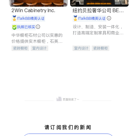
2Win Cabinetry Inc.
纽约贝拉奢华公司 BELL
A LUXE
iTalkBB精英认证
iTalkBB精英认证
设计、制造、安装一体化，
执照已核实
打造高端定制家具和商业空
中华橱柜石材公司以实惠的
间
价格提供实木橱柜，石英石
台面，多种优质不锈钢水
瓷砖橱柜
室内设计
室内设计
瓷砖橱柜
槽、水龙头与抽油烟机。品
建筑设计
卫浴洁具
卫浴洁具
地板建材
质厨房，家的选择。
室内装修
售前软装staging
室内装修
请订阅我们的新闻