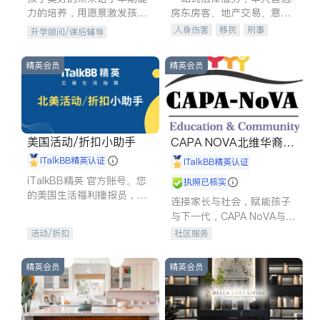
力的培养，用愿景激发孩子
房东房客、地产交易、意外
的学习潜力和动力。理念：
伤害、车祸重伤、商业诉
人身伤害
移民
刑事
升学顾问/课后辅导
拥有成长型心态是成功的基
讼、商标注册、移民信托、
车祸理赔
民事
房地产
石。
建筑合同、刑事案件全包办
信托/遗嘱
商业
商标注册
精英会员
精英会员
索赔
律师-其它
保释
美国活动/折扣小助手
CAPA NOVA北维华裔家
长会
iTalkBB精英认证
iTalkBB精英认证
iTalkBB精英 官方账号。您
执照已核实
的美国生活福利播报员，精
连接家长与社会，赋能孩子
选独家折扣、本地活动与专
与下一代，CAPA NoVA与您
业讲座，第一时间享受您的
携手建设包容、公平、充满
活动/折扣
社区服务
专属福利。
希望的社区。
精英会员
精英会员