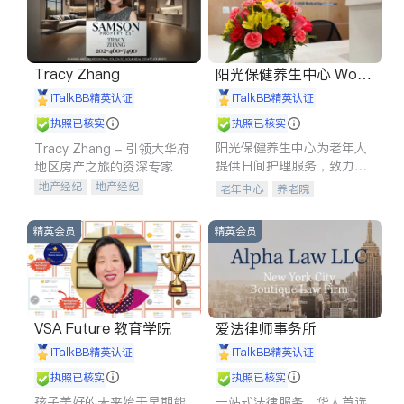
Tracy Zhang
阳光保健养生中心 World
shine
iTalkBB精英认证
iTalkBB精英认证
执照已核实
执照已核实
阳光保健养生中心为老年人
Tracy Zhang - 引领大华府
提供日间护理服务，致力于
地区房产之旅的资深专家
通过持续的护理创新来有效
地产经纪
地产经纪
老年中心
养老院
提升老年人的生活质量。
地产投资
商业地产
商铺租售
开发商建商
精英会员
精英会员
VSA Future 教育学院
爱法律师事务所
iTalkBB精英认证
iTalkBB精英认证
执照已核实
执照已核实
孩子美好的未来始于早期能
一站式法律服务，华人首选.