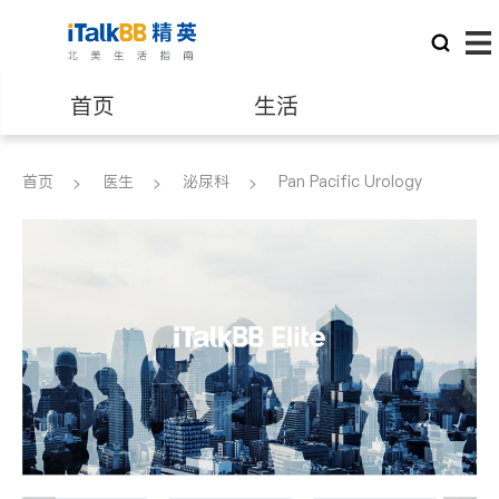
首页
生活
医生
律师
首页
医生
泌尿科
Pan Pacific Urology
保险理财
房地产租售
建筑装修
教育
养老
非盈利组织