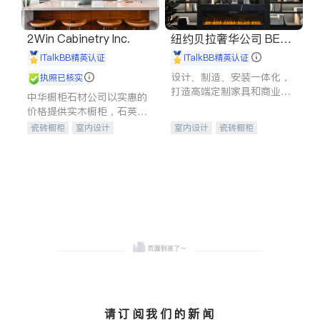
2Win Cabinetry Inc.
纽约贝拉奢华公司 BELL
A LUXE
iTalkBB精英认证
iTalkBB精英认证
设计、制造、安装一体化，
执照已核实
打造高端定制家具和商业空
中华橱柜石材公司以实惠的
间
价格提供实木橱柜，石英石
台面，多种优质不锈钢水
瓷砖橱柜
室内设计
室内设计
瓷砖橱柜
槽、水龙头与抽油烟机。品
建筑设计
卫浴洁具
卫浴洁具
地板建材
质厨房，家的选择。
室内装修
售前软装staging
室内装修
请订阅我们的新闻