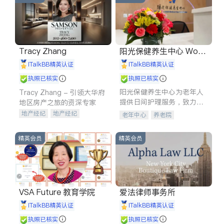
Tracy Zhang
阳光保健养生中心 World
shine
iTalkBB精英认证
iTalkBB精英认证
执照已核实
执照已核实
阳光保健养生中心为老年人
Tracy Zhang - 引领大华府
提供日间护理服务，致力于
地区房产之旅的资深专家
通过持续的护理创新来有效
地产经纪
地产经纪
老年中心
养老院
提升老年人的生活质量。
地产投资
商业地产
商铺租售
开发商建商
精英会员
精英会员
VSA Future 教育学院
爱法律师事务所
iTalkBB精英认证
iTalkBB精英认证
执照已核实
执照已核实