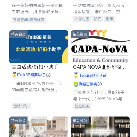
孩子美好的未来始于早期能
一站式法律服务，华人首选.
力的培养，用愿景激发孩子
房东房客、地产交易、意外
的学习潜力和动力。理念：
伤害、车祸重伤、商业诉
人身伤害
移民
刑事
升学顾问/课后辅导
拥有成长型心态是成功的基
讼、商标注册、移民信托、
车祸理赔
民事
房地产
石。
建筑合同、刑事案件全包办
信托/遗嘱
商业
商标注册
精英会员
精英会员
索赔
律师-其它
保释
美国活动/折扣小助手
CAPA NOVA北维华裔家
长会
iTalkBB精英认证
iTalkBB精英认证
iTalkBB精英 官方账号。您
执照已核实
的美国生活福利播报员，精
连接家长与社会，赋能孩子
选独家折扣、本地活动与专
与下一代，CAPA NoVA与您
业讲座，第一时间享受您的
携手建设包容、公平、充满
活动/折扣
社区服务
专属福利。
希望的社区。
精英会员
精英会员