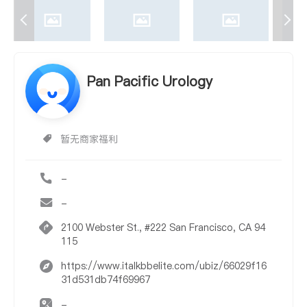
Pan Pacific Urology
暂无商家福利
-
-
2100 Webster St., #222 San Francisco, CA 94
115
https://www.italkbbelite.com/ubiz/66029f16
31d531db74f69967
-