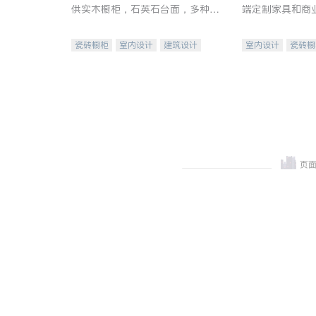
供实木橱柜，石英石台面，多种优
端定制家具和商
质不锈钢水槽、水龙头与抽油烟
机。品质厨房，家的选择。
瓷砖橱柜
室内设计
建筑设计
室内设计
瓷砖橱
卫浴洁具
室内装修
地板建材
售前软
室内装修