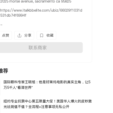
2025 morse avenue, sacramento ca 95825
https://www.italkbbelite.com/ubiz/66029f1031d
531db74f6994f
-
点赞
分享
收藏
联系商家
推荐
国际眼科专家王明旭：他是好莱坞电影的真实主角，让5
万5千人“看清世界”
纽约专业抗衰中心黑五限量大促！美国华人爆火的皮秒激
光祛斑值不值？全流程+注意事项无私公开