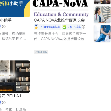
扣小助手
CAPA NOVA北维华裔家长会
证
iTalkBB精英认证
执照已核实
 官方账号。您的美国
连接家长与社会，赋能孩子与下一
，精选独家折扣、
代，CAPA NoVA与您携手建设包
讲座，第一时间享
容、公平、充满希望的社区。
。
社区服务
 LUX
证
装一体化，打造高