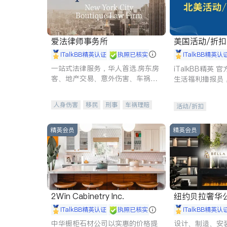
爱法律师事务所
美国活动/折
iTalkBB精英认证
执照已核实
iTalkBB精英认
一站式法律服务，华人首选.房东房
iTalkBB精英
客、地产交易、意外伤害、车祸重
生活福利播报员
伤、商业诉讼、商标注册、移民信
本地活动与专业
托、建筑合同、刑事案件全包办
受您的专属福利
人身伤害
移民
刑事
车祸理赔
活动/折扣
民事
房地产
信托/遗嘱
商业
商标注册
索赔
律师-其它
保释
精英会员
精英会员
2Win Cabinetry Inc.
纽约贝拉奢华公司 BELLA
E
iTalkBB精英认证
执照已核实
iTalkBB精英认
中华橱柜石材公司以实惠的价格提
设计、制造、安