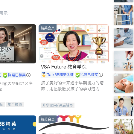
行展示
精英会员
VSA Future 教育学院
iTalkBB精英认证
执照已核实
证
执照已核实
孩子美好的未来始于早期能力的培
g - 引领大华府地区房
养，用愿景激发孩子的学习潜力和
家
动力。理念：拥有成长型心态是成
功的基石。
纪
地产投资
升学顾问/课后辅导
租售
开发商建商
精英会员