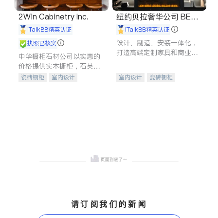
2Win Cabinetry Inc.
纽约贝拉奢华公司 BELL
A LUXE
iTalkBB精英认证
iTalkBB精英认证
设计、制造、安装一体化，
执照已核实
打造高端定制家具和商业空
中华橱柜石材公司以实惠的
间
价格提供实木橱柜，石英石
台面，多种优质不锈钢水
瓷砖橱柜
室内设计
室内设计
瓷砖橱柜
槽、水龙头与抽油烟机。品
建筑设计
卫浴洁具
卫浴洁具
地板建材
质厨房，家的选择。
室内装修
售前软装staging
室内装修
请订阅我们的新闻