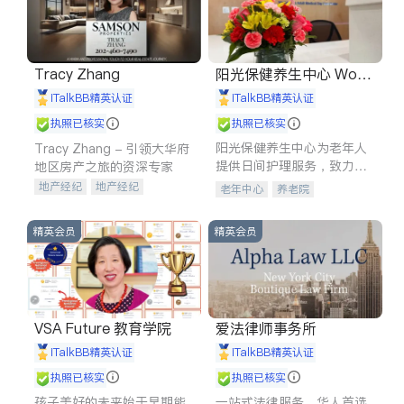
Tracy Zhang
阳光保健养生中心 World
shine
iTalkBB精英认证
iTalkBB精英认证
执照已核实
执照已核实
阳光保健养生中心为老年人
Tracy Zhang - 引领大华府
提供日间护理服务，致力于
地区房产之旅的资深专家
通过持续的护理创新来有效
地产经纪
地产经纪
老年中心
养老院
提升老年人的生活质量。
地产投资
商业地产
商铺租售
开发商建商
精英会员
精英会员
VSA Future 教育学院
爱法律师事务所
iTalkBB精英认证
iTalkBB精英认证
执照已核实
执照已核实
孩子美好的未来始于早期能
一站式法律服务，华人首选.