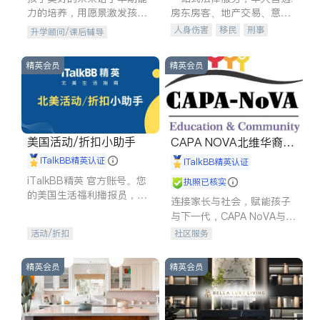
力的培养，用愿景激发孩子
房东房客、地产交易、意外
的学习潜力和动力。理念：
伤害、车祸重伤、商业诉
人身伤害
移民
刑事
升学顾问/课后辅导
拥有成长型心态是成功的基
讼、商标注册、移民信托、
车祸理赔
民事
房地产
石。
建筑合同、刑事案件全包办
信托/遗嘱
商业
商标注册
精英会员
精英会员
索赔
律师-其它
保释
美国活动/折扣小助手
CAPA NOVA北维华裔家
长会
iTalkBB精英认证
iTalkBB精英认证
iTalkBB精英 官方账号。您
执照已核实
的美国生活福利播报员，精
连接家长与社会，赋能孩子
选独家折扣、本地活动与专
与下一代，CAPA NoVA与您
业讲座，第一时间享受您的
携手建设包容、公平、充满
活动/折扣
社区服务
专属福利。
希望的社区。
精英会员
精英会员