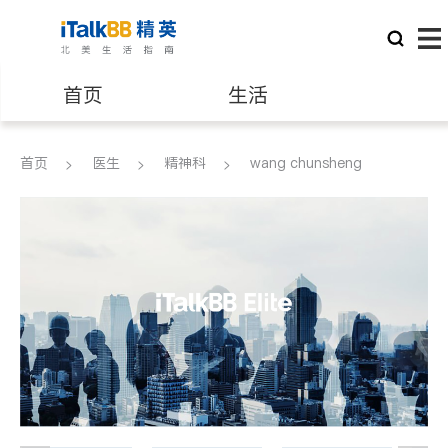
首页
生活
医生
律师
首页
医生
精神科
wang chunsheng
保险理财
房地产租售
建筑装修
教育
养老
非盈利组织