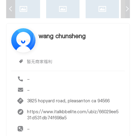
wang chunsheng
暂无商家福利
-
-
3825 hopyard road, pleasanton ca 94566
https://www.italkbbelite.com/ubiz/66029ee5
31d531db74f698a5
-