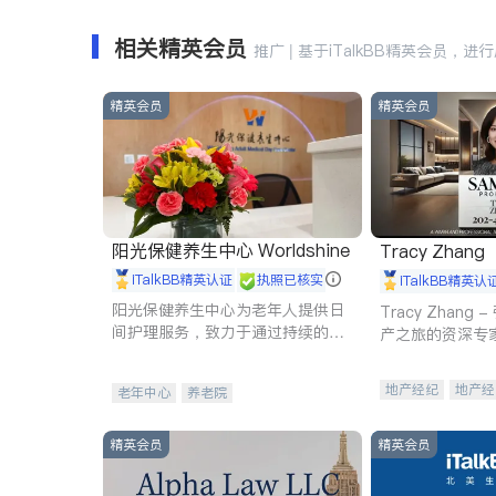
相关精英会员
推广 | 基于iTalkBB精英会员，进
精英会员
精英会员
阳光保健养生中心 Worldshine
Tracy Zhang
iTalkBB精英认证
执照已核实
iTalkBB精英认
阳光保健养生中心为老年人提供日
Tracy Zhan
间护理服务，致力于通过持续的护
产之旅的资深专
理创新来有效提升老年人的生活质
量。
地产经纪
地产经
老年中心
养老院
商业地产
商铺
精英会员
精英会员