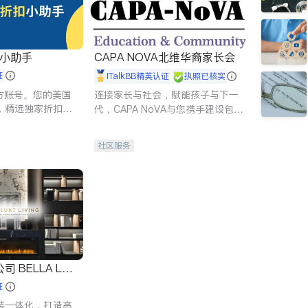
扣小助手
CAPA NOVA北维华裔家长会
证
iTalkBB精英认证
执照已核实
 官方账号。您的美国
连接家长与社会，赋能孩子与下一
，精选独家折扣、
代，CAPA NoVA与您携手建设包
讲座，第一时间享
容、公平、充满希望的社区。
。
社区服务
 LUX
证
装一体化，打造高