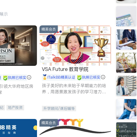
行展示
精英会员
VSA Future 教育学院
iTalkBB精英认证
执照已核实
证
执照已核实
孩子美好的未来始于早期能力的培
g - 引领大华府地区房
养，用愿景激发孩子的学习潜力和
家
动力。理念：拥有成长型心态是成
功的基石。
纪
地产投资
升学顾问/课后辅导
租售
开发商建商
精英会员