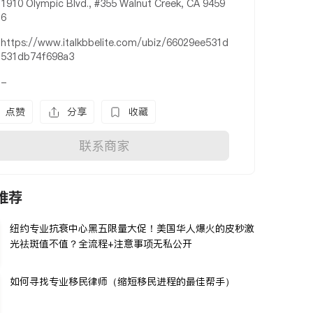
1910 Olympic Blvd., #355 Walnut Creek, CA 9459
6
https://www.italkbbelite.com/ubiz/66029ee531d
531db74f698a3
-
点赞
分享
收藏
联系商家
推荐
纽约专业抗衰中心黑五限量大促！美国华人爆火的皮秒激
光祛斑值不值？全流程+注意事项无私公开
如何寻找专业移民律师（缩短移民进程的最佳帮手）