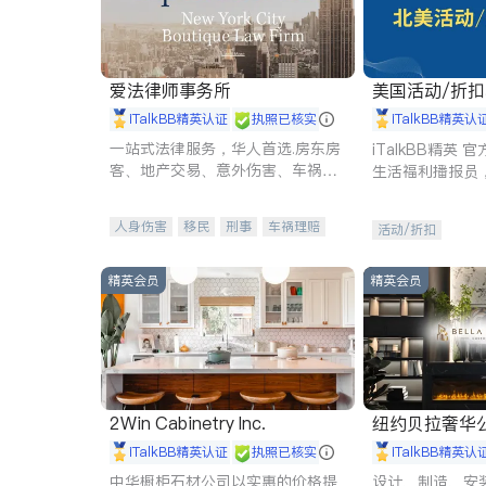
爱法律师事务所
美国活动/折
iTalkBB精英认证
执照已核实
iTalkBB精英认
一站式法律服务，华人首选.房东房
iTalkBB精英
客、地产交易、意外伤害、车祸重
生活福利播报员
伤、商业诉讼、商标注册、移民信
本地活动与专业
托、建筑合同、刑事案件全包办
受您的专属福利
人身伤害
移民
刑事
车祸理赔
活动/折扣
民事
房地产
信托/遗嘱
商业
商标注册
索赔
律师-其它
保释
精英会员
精英会员
2Win Cabinetry Inc.
纽约贝拉奢华公司 BELLA
E
iTalkBB精英认证
执照已核实
iTalkBB精英认
中华橱柜石材公司以实惠的价格提
设计、制造、安