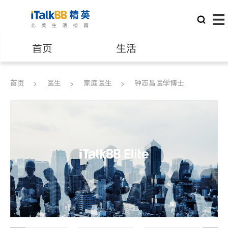
首页
生活
医生
律师
首页
医生
家庭医生
钟志昌医学博士
保险理财
房地产租售
建筑装修
教育
养老
非盈利组织