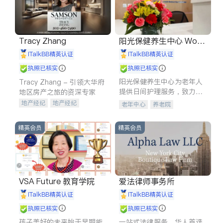
Tracy Zhang
阳光保健养生中心 World
shine
iTalkBB精英认证
iTalkBB精英认证
执照已核实
执照已核实
阳光保健养生中心为老年人
Tracy Zhang - 引领大华府
提供日间护理服务，致力于
地区房产之旅的资深专家
通过持续的护理创新来有效
地产经纪
地产经纪
老年中心
养老院
提升老年人的生活质量。
地产投资
商业地产
商铺租售
开发商建商
精英会员
精英会员
VSA Future 教育学院
爱法律师事务所
iTalkBB精英认证
iTalkBB精英认证
执照已核实
执照已核实
孩子美好的未来始于早期能
一站式法律服务，华人首选.