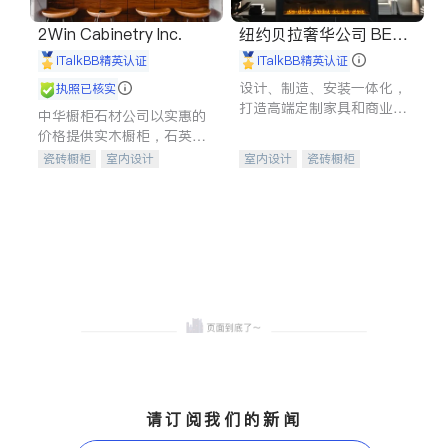
2Win Cabinetry Inc.
纽约贝拉奢华公司 BELL
A LUXE
iTalkBB精英认证
iTalkBB精英认证
设计、制造、安装一体化，
执照已核实
打造高端定制家具和商业空
中华橱柜石材公司以实惠的
间
价格提供实木橱柜，石英石
台面，多种优质不锈钢水
瓷砖橱柜
室内设计
室内设计
瓷砖橱柜
槽、水龙头与抽油烟机。品
建筑设计
卫浴洁具
卫浴洁具
地板建材
质厨房，家的选择。
室内装修
售前软装staging
室内装修
请订阅我们的新闻