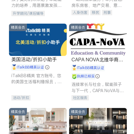
力的培养，用愿景激发孩子
房东房客、地产交易、意外
的学习潜力和动力。理念：
伤害、车祸重伤、商业诉
人身伤害
移民
刑事
升学顾问/课后辅导
拥有成长型心态是成功的基
讼、商标注册、移民信托、
车祸理赔
民事
房地产
石。
建筑合同、刑事案件全包办
信托/遗嘱
商业
商标注册
精英会员
精英会员
索赔
律师-其它
保释
美国活动/折扣小助手
CAPA NOVA北维华裔家
长会
iTalkBB精英认证
iTalkBB精英认证
iTalkBB精英 官方账号。您
执照已核实
的美国生活福利播报员，精
连接家长与社会，赋能孩子
选独家折扣、本地活动与专
与下一代，CAPA NoVA与您
业讲座，第一时间享受您的
携手建设包容、公平、充满
活动/折扣
社区服务
专属福利。
希望的社区。
精英会员
精英会员