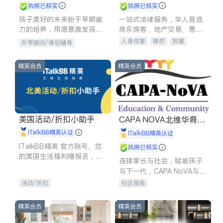
执照已核实
执照已核实
孩子美好的未来始于早期能
一站式法律服务，华人首选.
力的培养，用愿景激发孩子
房东房客、地产交易、意外
的学习潜力和动力。理念：
伤害、车祸重伤、商业诉
人身伤害
移民
刑事
升学顾问/课后辅导
拥有成长型心态是成功的基
讼、商标注册、移民信托、
车祸理赔
民事
房地产
石。
建筑合同、刑事案件全包办
信托/遗嘱
商业
商标注册
精英会员
精英会员
索赔
律师-其它
保释
美国活动/折扣小助手
CAPA NOVA北维华裔家
长会
iTalkBB精英认证
iTalkBB精英认证
iTalkBB精英 官方账号。您
执照已核实
的美国生活福利播报员，精
连接家长与社会，赋能孩子
选独家折扣、本地活动与专
与下一代，CAPA NoVA与您
业讲座，第一时间享受您的
携手建设包容、公平、充满
活动/折扣
社区服务
专属福利。
希望的社区。
精英会员
精英会员