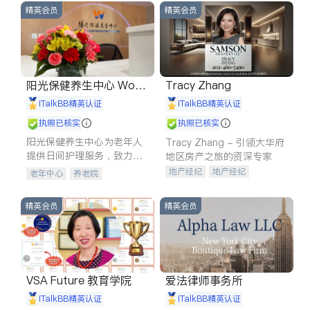
精英会员
精英会员
阳光保健养生中心 World
Tracy Zhang
shine
iTalkBB精英认证
iTalkBB精英认证
执照已核实
执照已核实
阳光保健养生中心为老年人
Tracy Zhang - 引领大华府
提供日间护理服务，致力于
地区房产之旅的资深专家
通过持续的护理创新来有效
地产经纪
地产经纪
老年中心
养老院
提升老年人的生活质量。
地产投资
商业地产
商铺租售
开发商建商
精英会员
精英会员
VSA Future 教育学院
爱法律师事务所
iTalkBB精英认证
iTalkBB精英认证