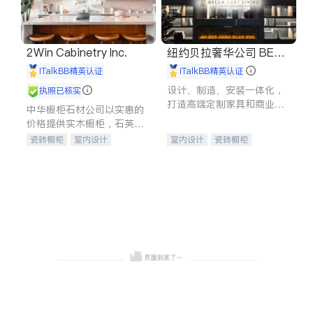
2Win Cabinetry Inc.
纽约贝拉奢华公司 BELL
A LUXE
iTalkBB精英认证
iTalkBB精英认证
设计、制造、安装一体化，
执照已核实
打造高端定制家具和商业空
中华橱柜石材公司以实惠的
间
价格提供实木橱柜，石英石
台面，多种优质不锈钢水
瓷砖橱柜
室内设计
室内设计
瓷砖橱柜
槽、水龙头与抽油烟机。品
建筑设计
卫浴洁具
卫浴洁具
地板建材
质厨房，家的选择。
室内装修
售前软装staging
室内装修