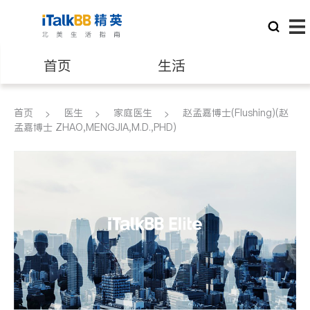
首页
生活
医生
律师
首页
医生
家庭医生
赵孟嘉博士(Flushing)(赵
孟嘉博士 ZHAO,MENGJIA,M.D.,PHD)
保险理财
房地产租售
建筑装修
教育
养老
非盈利组织