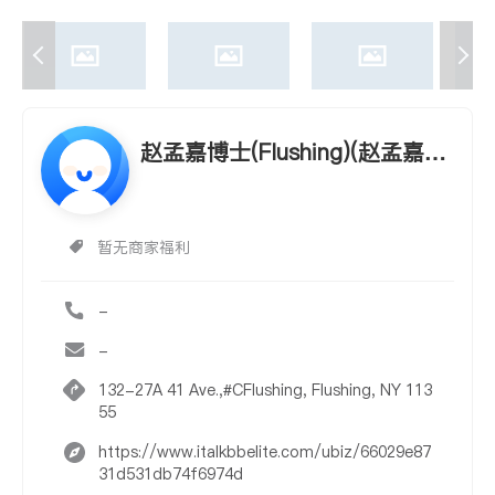
赵孟嘉博士(Flushing)(赵孟嘉博
士 ZHAO,MENGJIA,M.D.,PHD)
暂无商家福利
-
-
132-27A 41 Ave.,#CFlushing, Flushing, NY 113
55
https://www.italkbbelite.com/ubiz/66029e87
31d531db74f6974d