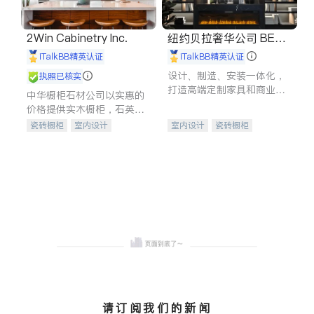
2Win Cabinetry Inc.
纽约贝拉奢华公司 BELL
A LUXE
iTalkBB精英认证
iTalkBB精英认证
设计、制造、安装一体化，
执照已核实
打造高端定制家具和商业空
中华橱柜石材公司以实惠的
间
价格提供实木橱柜，石英石
台面，多种优质不锈钢水
瓷砖橱柜
室内设计
室内设计
瓷砖橱柜
槽、水龙头与抽油烟机。品
建筑设计
卫浴洁具
卫浴洁具
地板建材
质厨房，家的选择。
室内装修
售前软装staging
室内装修
请订阅我们的新闻