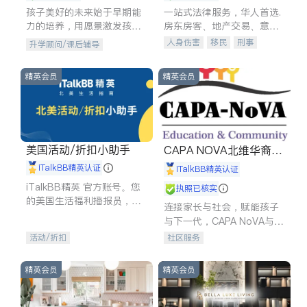
孩子美好的未来始于早期能
一站式法律服务，华人首选.
力的培养，用愿景激发孩子
房东房客、地产交易、意外
的学习潜力和动力。理念：
伤害、车祸重伤、商业诉
人身伤害
移民
刑事
升学顾问/课后辅导
拥有成长型心态是成功的基
讼、商标注册、移民信托、
车祸理赔
民事
房地产
石。
建筑合同、刑事案件全包办
信托/遗嘱
商业
商标注册
精英会员
精英会员
索赔
律师-其它
保释
美国活动/折扣小助手
CAPA NOVA北维华裔家
长会
iTalkBB精英认证
iTalkBB精英认证
iTalkBB精英 官方账号。您
执照已核实
的美国生活福利播报员，精
连接家长与社会，赋能孩子
选独家折扣、本地活动与专
与下一代，CAPA NoVA与您
业讲座，第一时间享受您的
携手建设包容、公平、充满
活动/折扣
社区服务
专属福利。
希望的社区。
精英会员
精英会员