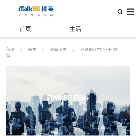
首页
生活
医生
律师
首页
医生
家庭医生
健联医疗中心─何福
富
保险理财
房地产租售
建筑装修
教育
养老
非盈利组织