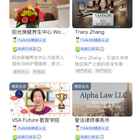
阳光保健养生中心 World
Tracy Zhang
shine
iTalkBB精英认证
iTalkBB精英认证
执照已核实
执照已核实
阳光保健养生中心为老年人
Tracy Zhang - 引领大华府
提供日间护理服务，致力于
地区房产之旅的资深专家
通过持续的护理创新来有效
地产经纪
地产经纪
老年中心
养老院
提升老年人的生活质量。
地产投资
商业地产
商铺租售
开发商建商
精英会员
精英会员
VSA Future 教育学院
爱法律师事务所
iTalkBB精英认证
iTalkBB精英认证
执照已核实
执照已核实