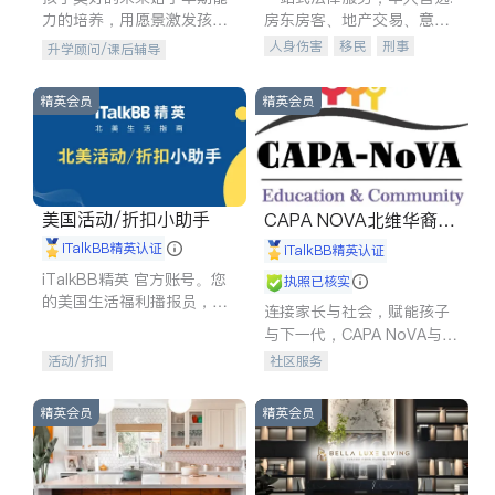
力的培养，用愿景激发孩子
房东房客、地产交易、意外
的学习潜力和动力。理念：
伤害、车祸重伤、商业诉
人身伤害
移民
刑事
升学顾问/课后辅导
拥有成长型心态是成功的基
讼、商标注册、移民信托、
车祸理赔
民事
房地产
石。
建筑合同、刑事案件全包办
信托/遗嘱
商业
商标注册
精英会员
精英会员
索赔
律师-其它
保释
美国活动/折扣小助手
CAPA NOVA北维华裔家
长会
iTalkBB精英认证
iTalkBB精英认证
iTalkBB精英 官方账号。您
执照已核实
的美国生活福利播报员，精
连接家长与社会，赋能孩子
选独家折扣、本地活动与专
与下一代，CAPA NoVA与您
业讲座，第一时间享受您的
携手建设包容、公平、充满
活动/折扣
社区服务
专属福利。
希望的社区。
精英会员
精英会员