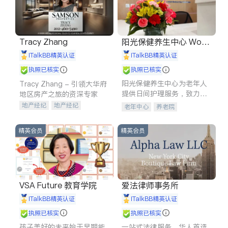
Tracy Zhang
阳光保健养生中心 World
shine
iTalkBB精英认证
iTalkBB精英认证
执照已核实
执照已核实
阳光保健养生中心为老年人
Tracy Zhang - 引领大华府
提供日间护理服务，致力于
地区房产之旅的资深专家
通过持续的护理创新来有效
地产经纪
地产经纪
老年中心
养老院
提升老年人的生活质量。
地产投资
商业地产
商铺租售
开发商建商
精英会员
精英会员
VSA Future 教育学院
爱法律师事务所
iTalkBB精英认证
iTalkBB精英认证
执照已核实
执照已核实
孩子美好的未来始于早期能
一站式法律服务，华人首选.