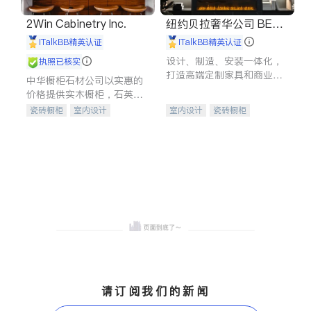
2Win Cabinetry Inc.
纽约贝拉奢华公司 BELL
A LUXE
iTalkBB精英认证
iTalkBB精英认证
设计、制造、安装一体化，
执照已核实
打造高端定制家具和商业空
中华橱柜石材公司以实惠的
间
价格提供实木橱柜，石英石
台面，多种优质不锈钢水
瓷砖橱柜
室内设计
室内设计
瓷砖橱柜
槽、水龙头与抽油烟机。品
建筑设计
卫浴洁具
卫浴洁具
地板建材
质厨房，家的选择。
室内装修
售前软装staging
室内装修
请订阅我们的新闻