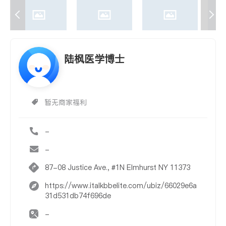
陆枫医学博士
暂无商家福利
-
-
87-08 Justice Ave., #1N Elmhurst NY 11373
https://www.italkbbelite.com/ubiz/66029e6a
31d531db74f696de
-