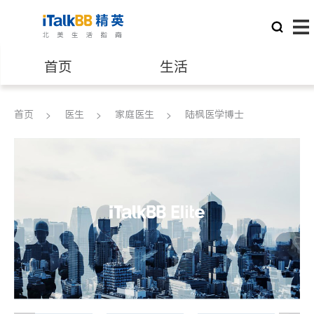
首页
生活
医生
律师
首页
医生
家庭医生
陆枫医学博士
保险理财
房地产租售
建筑装修
教育
养老
非盈利组织