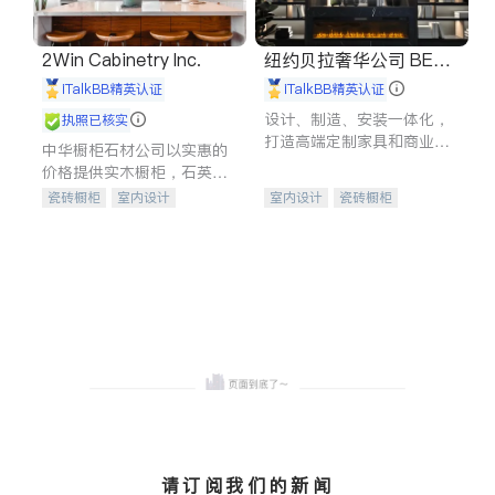
2Win Cabinetry Inc.
纽约贝拉奢华公司 BELL
A LUXE
iTalkBB精英认证
iTalkBB精英认证
设计、制造、安装一体化，
执照已核实
打造高端定制家具和商业空
中华橱柜石材公司以实惠的
间
价格提供实木橱柜，石英石
台面，多种优质不锈钢水
瓷砖橱柜
室内设计
室内设计
瓷砖橱柜
槽、水龙头与抽油烟机。品
建筑设计
卫浴洁具
卫浴洁具
地板建材
质厨房，家的选择。
室内装修
售前软装staging
室内装修
请订阅我们的新闻