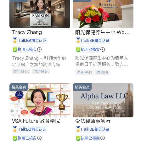
Tracy Zhang
阳光保健养生中心 World
shine
iTalkBB精英认证
iTalkBB精英认证
执照已核实
执照已核实
阳光保健养生中心为老年人
Tracy Zhang - 引领大华府
提供日间护理服务，致力于
地区房产之旅的资深专家
通过持续的护理创新来有效
地产经纪
地产经纪
老年中心
养老院
提升老年人的生活质量。
地产投资
商业地产
商铺租售
开发商建商
精英会员
精英会员
VSA Future 教育学院
爱法律师事务所
iTalkBB精英认证
iTalkBB精英认证
执照已核实
执照已核实