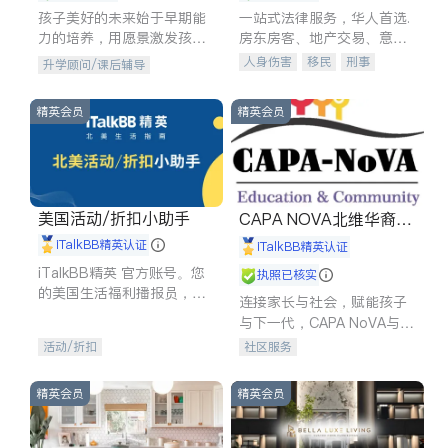
孩子美好的未来始于早期能
一站式法律服务，华人首选.
力的培养，用愿景激发孩子
房东房客、地产交易、意外
的学习潜力和动力。理念：
伤害、车祸重伤、商业诉
人身伤害
移民
刑事
升学顾问/课后辅导
拥有成长型心态是成功的基
讼、商标注册、移民信托、
车祸理赔
民事
房地产
石。
建筑合同、刑事案件全包办
信托/遗嘱
商业
商标注册
精英会员
精英会员
索赔
律师-其它
保释
美国活动/折扣小助手
CAPA NOVA北维华裔家
长会
iTalkBB精英认证
iTalkBB精英认证
iTalkBB精英 官方账号。您
执照已核实
的美国生活福利播报员，精
连接家长与社会，赋能孩子
选独家折扣、本地活动与专
与下一代，CAPA NoVA与您
业讲座，第一时间享受您的
携手建设包容、公平、充满
活动/折扣
社区服务
专属福利。
希望的社区。
精英会员
精英会员