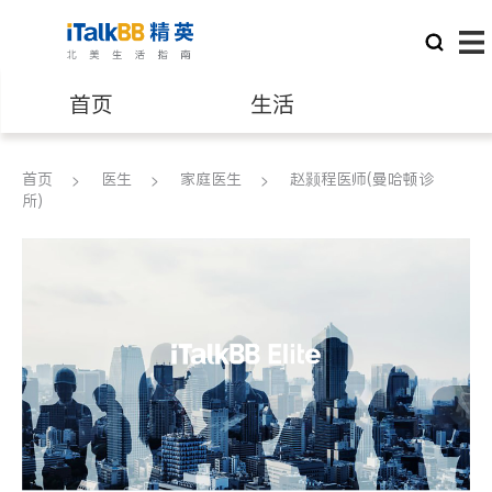
首页
生活
医生
律师
首页
医生
家庭医生
赵颢程医师(曼哈顿诊
所)
保险理财
房地产租售
建筑装修
教育
养老
非盈利组织