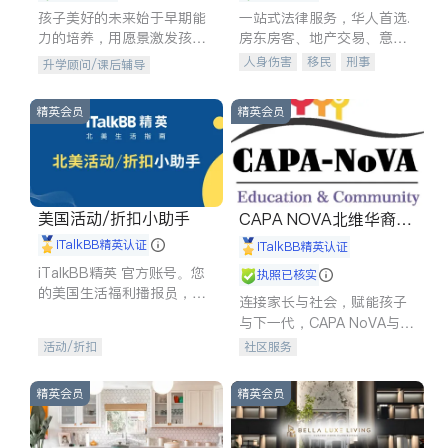
孩子美好的未来始于早期能
一站式法律服务，华人首选.
力的培养，用愿景激发孩子
房东房客、地产交易、意外
的学习潜力和动力。理念：
伤害、车祸重伤、商业诉
人身伤害
移民
刑事
升学顾问/课后辅导
拥有成长型心态是成功的基
讼、商标注册、移民信托、
车祸理赔
民事
房地产
石。
建筑合同、刑事案件全包办
信托/遗嘱
商业
商标注册
精英会员
精英会员
索赔
律师-其它
保释
美国活动/折扣小助手
CAPA NOVA北维华裔家
长会
iTalkBB精英认证
iTalkBB精英认证
iTalkBB精英 官方账号。您
执照已核实
的美国生活福利播报员，精
连接家长与社会，赋能孩子
选独家折扣、本地活动与专
与下一代，CAPA NoVA与您
业讲座，第一时间享受您的
携手建设包容、公平、充满
活动/折扣
社区服务
专属福利。
希望的社区。
精英会员
精英会员