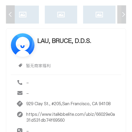
LAU, BRUCE, D.D.S.
暂无商家福利
-
-
929 Clay St., #205,San Francisco, CA 94108
https://www.italkbbelite.com/ubiz/66029e0a
31d531db74f69560
-