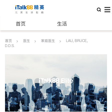
首页
生活
医生
律师
首页
医生
家庭医生
LAU, BRUCE,
D.D.S.
保险理财
房地产租售
建筑装修
教育
养老
非盈利组织