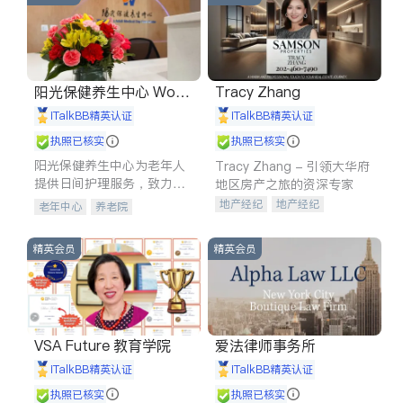
阳光保健养生中心 World
Tracy Zhang
shine
iTalkBB精英认证
iTalkBB精英认证
执照已核实
执照已核实
阳光保健养生中心为老年人
Tracy Zhang - 引领大华府
提供日间护理服务，致力于
地区房产之旅的资深专家
通过持续的护理创新来有效
地产经纪
地产经纪
老年中心
养老院
提升老年人的生活质量。
地产投资
商业地产
商铺租售
开发商建商
精英会员
精英会员
VSA Future 教育学院
爱法律师事务所
iTalkBB精英认证
iTalkBB精英认证
执照已核实
执照已核实