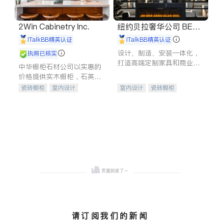
2Win Cabinetry Inc.
纽约贝拉奢华公司 BELL
A LUXE
iTalkBB精英认证
iTalkBB精英认证
设计、制造、安装一体化，
执照已核实
打造高端定制家具和商业空
中华橱柜石材公司以实惠的
间
价格提供实木橱柜，石英石
台面，多种优质不锈钢水
瓷砖橱柜
室内设计
室内设计
瓷砖橱柜
槽、水龙头与抽油烟机。品
建筑设计
卫浴洁具
卫浴洁具
地板建材
质厨房，家的选择。
室内装修
售前软装staging
室内装修
请订阅我们的新闻