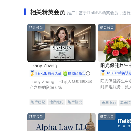
相关精英会员
推广 | 基于iTalkBB精英会员，进
精英会员
精英会员
阳光保健养生中心 
Tracy Zhang
iTalkBB精英认
iTalkBB精英认证
执照已核实
阳光保健养生中
Tracy Zhang - 引领大华府地区房
间护理服务，致
产之旅的资深专家
理创新来有效提
量。
地产经纪
地产经纪
地产投资
老年中心
养老院
商业地产
商铺租售
开发商建商
精英会员
精英会员