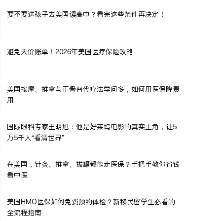
要不要送孩子去美国读高中？看完这些条件再决定！
避免天价账单！2026年美国医疗保险攻略
美国按摩、推拿与正骨替代疗法学问多，如何用医保降费
用
国际眼科专家王明旭：他是好莱坞电影的真实主角，让5
万5千人“看清世界”
在美国，针灸、推拿、拔罐都能走医保？手把手教你省钱
看中医
美国HMO医保如何免费预约体检？新移民留学生必看的
全流程指南