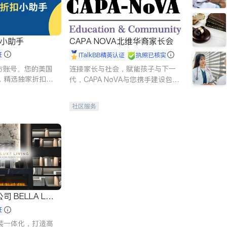
扣小助手
CAPA NOVA北维华裔家长会
证
iTalkBB精英认证
执照已核实
 官方账号。您的美国
连接家长与社会，赋能孩子与下一
，精选独家折扣、
代，CAPA NoVA与您携手建设包
讲座，第一时间享
容、公平、充满希望的社区。
。
社区服务
 LUX
证
装一体化，打造高