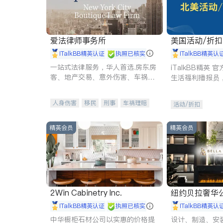
爱法律师事务所
美国活动/折
iTalkBB精英认证
执照已核实
iTalkBB精英认
一站式法律服务，华人首选.房东房
iTalkBB精英
客、地产交易、意外伤害、车祸重
生活福利播报员
伤、商业诉讼、商标注册、移民信
本地活动与专业
托、建筑合同、刑事案件全包办
受您的专属福利
人身伤害
移民
刑事
车祸理赔
活动/折扣
民事
房地产
信托/遗嘱
商业
商标注册
索赔
律师-其它
保释
精英会员
精英会员
2Win Cabinetry Inc.
纽约贝拉奢华公司 BELLA
E
iTalkBB精英认证
执照已核实
iTalkBB精英认
中华橱柜石材公司以实惠的价格提
设计、制造、安