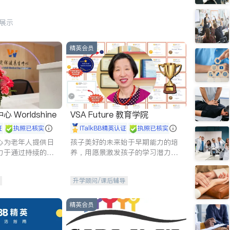
行展示
精英会员
Worldshine
VSA Future 教育学院
证
执照已核实
iTalkBB精英认证
执照已核实
心为老年人提供日
孩子美好的未来始于早期能力的培
力于通过持续的护
养，用愿景激发孩子的学习潜力和
升老年人的生活质
动力。理念：拥有成长型心态是成
功的基石。
升学顾问/课后辅导
精英会员