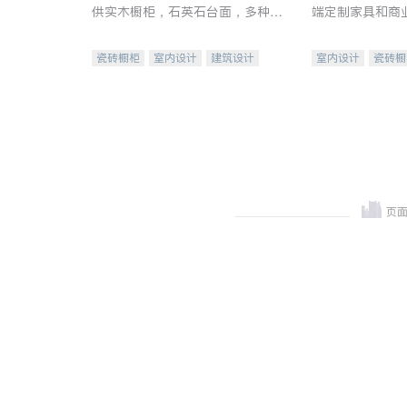
供实木橱柜，石英石台面，多种优
端定制家具和商
质不锈钢水槽、水龙头与抽油烟
机。品质厨房，家的选择。
瓷砖橱柜
室内设计
建筑设计
室内设计
瓷砖橱
卫浴洁具
室内装修
地板建材
售前软
室内装修