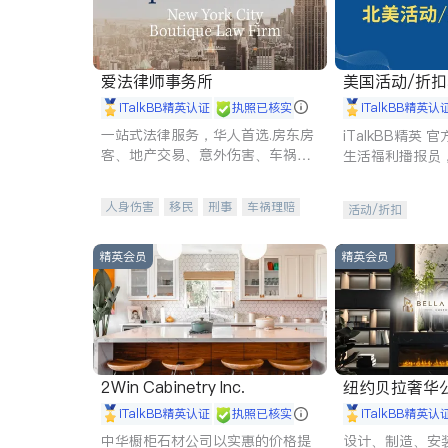
爱法律师事务所
美国活动/折
iTalkBB精英认证
执照已核实
iTalkBB精英认
一站式法律服务，华人首选.房东房
iTalkBB精英
客、地产交易、意外伤害、车祸重
生活福利播报员
伤、商业诉讼、商标注册、移民信
本地活动与专业
托、建筑合同、刑事案件全包办
受您的专属福利
人身伤害
移民
刑事
车祸理赔
活动/折扣
民事
房地产
信托/遗嘱
商业
商标注册
索赔
律师-其它
保释
精英会员
精英会员
2Win Cabinetry Inc.
纽约贝拉奢华公司 BELLA
E
iTalkBB精英认证
执照已核实
iTalkBB精英认
中华橱柜石材公司以实惠的价格提
设计、制造、安