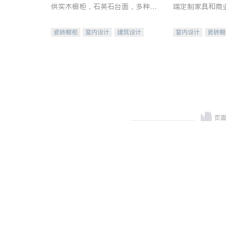
供实木橱柜，石英石台面，多种优
端定制家具和商
质不锈钢水槽、水龙头与抽油烟
机。品质厨房，家的选择。
瓷砖橱柜
室内设计
建筑设计
室内设计
瓷砖橱
卫浴洁具
室内装修
地板建材
售前软
室内装修