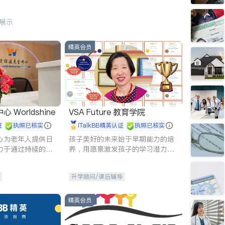
行展示
精英会员
Worldshine
VSA Future 教育学院
证
执照已核实
iTalkBB精英认证
执照已核实
心为老年人提供日
孩子美好的未来始于早期能力的培
力于通过持续的护
养，用愿景激发孩子的学习潜力和
升老年人的生活质
动力。理念：拥有成长型心态是成
功的基石。
升学顾问/课后辅导
精英会员