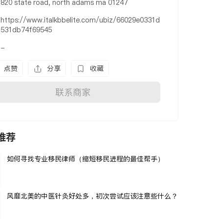
820 state road, north adams ma 01247
https://www.italkbbelite.com/ubiz/66029e0331d
531db74f69545
-
点赞
分享
收藏
联系商家
推荐
如何寻找专业移民律师（缩短移民进程的最佳帮手）
风靡北美的中医针灸好处多，初次尝试应该注意些什么？