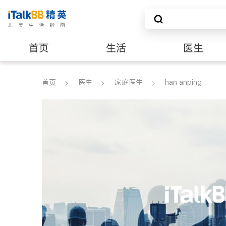
首页
生活
医生
养老
非盈利组织
首页
医生
家庭医生
han anping