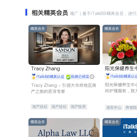
相关精英会员
推广 | 基于iTalkBB精英会员，进
精英会员
精英会员
阳光保健养生中心 
Tracy Zhang
iTalkBB精英认
iTalkBB精英认证
执照已核实
阳光保健养生中
Tracy Zhang - 引领大华府地区房
间护理服务，致
产之旅的资深专家
理创新来有效提
量。
地产经纪
地产经纪
地产投资
老年中心
养老院
商业地产
商铺租售
开发商建商
精英会员
精英会员