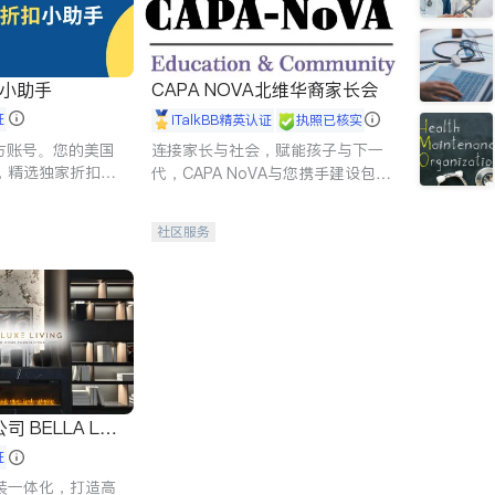
扣小助手
CAPA NOVA北维华裔家长会
证
iTalkBB精英认证
执照已核实
 官方账号。您的美国
连接家长与社会，赋能孩子与下一
，精选独家折扣、
代，CAPA NoVA与您携手建设包
讲座，第一时间享
容、公平、充满希望的社区。
。
社区服务
 LUX
证
装一体化，打造高