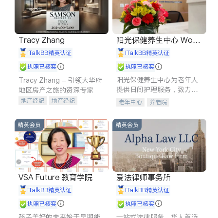
Tracy Zhang
阳光保健养生中心 World
shine
iTalkBB精英认证
iTalkBB精英认证
执照已核实
执照已核实
阳光保健养生中心为老年人
Tracy Zhang - 引领大华府
提供日间护理服务，致力于
地区房产之旅的资深专家
通过持续的护理创新来有效
地产经纪
地产经纪
老年中心
养老院
提升老年人的生活质量。
地产投资
商业地产
商铺租售
开发商建商
精英会员
精英会员
VSA Future 教育学院
爱法律师事务所
iTalkBB精英认证
iTalkBB精英认证
执照已核实
执照已核实
孩子美好的未来始于早期能
一站式法律服务，华人首选.