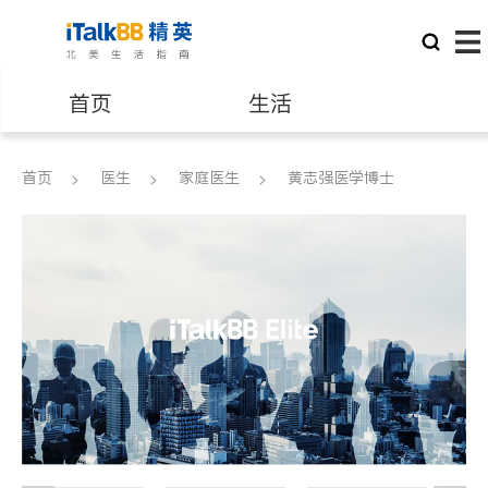
首页
生活
医生
律师
首页
医生
家庭医生
黄志强医学博士
保险理财
房地产租售
建筑装修
教育
养老
非盈利组织