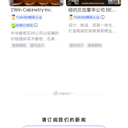
2Win Cabinetry Inc.
纽约贝拉奢华公司 BELL
A LUXE
iTalkBB精英认证
iTalkBB精英认证
设计、制造、安装一体化，
执照已核实
打造高端定制家具和商业空
中华橱柜石材公司以实惠的
间
价格提供实木橱柜，石英石
台面，多种优质不锈钢水
瓷砖橱柜
室内设计
室内设计
瓷砖橱柜
槽、水龙头与抽油烟机。品
建筑设计
卫浴洁具
卫浴洁具
地板建材
质厨房，家的选择。
室内装修
售前软装staging
室内装修
请订阅我们的新闻