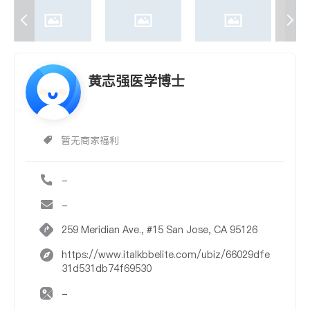
黄志强医学博士
暂无商家福利
-
-
259 Meridian Ave., #15 San Jose, CA 95126
https://www.italkbbelite.com/ubiz/66029dfe
31d531db74f69530
-