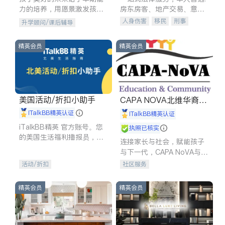
力的培养，用愿景激发孩子
房东房客、地产交易、意外
的学习潜力和动力。理念：
伤害、车祸重伤、商业诉
人身伤害
移民
刑事
升学顾问/课后辅导
拥有成长型心态是成功的基
讼、商标注册、移民信托、
车祸理赔
民事
房地产
石。
建筑合同、刑事案件全包办
信托/遗嘱
商业
商标注册
精英会员
精英会员
索赔
律师-其它
保释
美国活动/折扣小助手
CAPA NOVA北维华裔家
长会
iTalkBB精英认证
iTalkBB精英认证
iTalkBB精英 官方账号。您
执照已核实
的美国生活福利播报员，精
连接家长与社会，赋能孩子
选独家折扣、本地活动与专
与下一代，CAPA NoVA与您
业讲座，第一时间享受您的
携手建设包容、公平、充满
活动/折扣
社区服务
专属福利。
希望的社区。
精英会员
精英会员