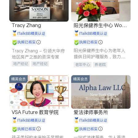
Tracy Zhang
阳光保健养生中心 World
shine
iTalkBB精英认证
iTalkBB精英认证
执照已核实
执照已核实
阳光保健养生中心为老年人
Tracy Zhang - 引领大华府
提供日间护理服务，致力于
地区房产之旅的资深专家
通过持续的护理创新来有效
地产经纪
地产经纪
老年中心
养老院
提升老年人的生活质量。
地产投资
商业地产
商铺租售
开发商建商
精英会员
精英会员
VSA Future 教育学院
爱法律师事务所
iTalkBB精英认证
iTalkBB精英认证
执照已核实
执照已核实
孩子美好的未来始于早期能
一站式法律服务，华人首选.