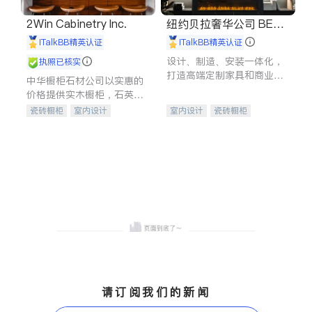
2Win Cabinetry Inc.
纽约贝拉奢华公司 BELL
A LUXE
iTalkBB精英认证
iTalkBB精英认证
设计、制造、安装一体化，
执照已核实
打造高端定制家具和商业空
中华橱柜石材公司以实惠的
间
价格提供实木橱柜，石英石
台面，多种优质不锈钢水
瓷砖橱柜
室内设计
室内设计
瓷砖橱柜
槽、水龙头与抽油烟机。品
建筑设计
卫浴洁具
卫浴洁具
地板建材
质厨房，家的选择。
室内装修
售前软装staging
室内装修
请订阅我们的新闻