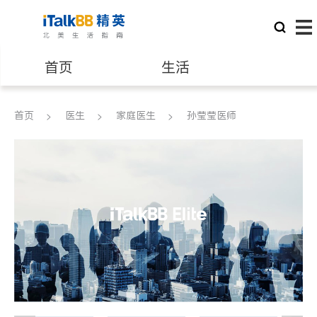
首页
生活
医生
律师
首页
医生
家庭医生
孙莹莹医师
保险理财
房地产租售
建筑装修
教育
养老
非盈利组织