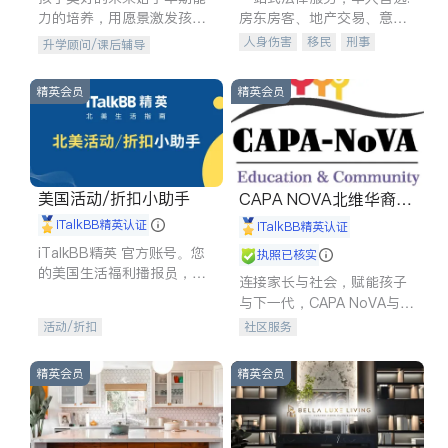
力的培养，用愿景激发孩子
房东房客、地产交易、意外
的学习潜力和动力。理念：
伤害、车祸重伤、商业诉
人身伤害
移民
刑事
升学顾问/课后辅导
拥有成长型心态是成功的基
讼、商标注册、移民信托、
车祸理赔
民事
房地产
石。
建筑合同、刑事案件全包办
信托/遗嘱
商业
商标注册
精英会员
精英会员
索赔
律师-其它
保释
美国活动/折扣小助手
CAPA NOVA北维华裔家
长会
iTalkBB精英认证
iTalkBB精英认证
iTalkBB精英 官方账号。您
执照已核实
的美国生活福利播报员，精
连接家长与社会，赋能孩子
选独家折扣、本地活动与专
与下一代，CAPA NoVA与您
业讲座，第一时间享受您的
携手建设包容、公平、充满
活动/折扣
社区服务
专属福利。
希望的社区。
精英会员
精英会员