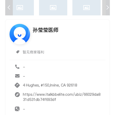
孙莹莹医师
暂无商家福利
-
-
4 Hughes, #150,Irvine, CA 92618
https://www.italkbbelite.com/ubiz/66029da8
31d531db74f693df
-