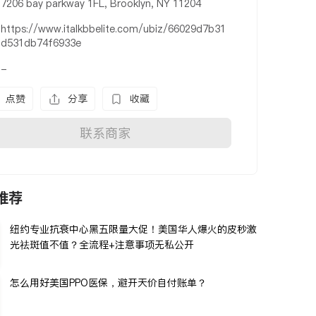
7206 bay parkway 1FL, Brooklyn, NY 11204
https://www.italkbbelite.com/ubiz/66029d7b31
d531db74f6933e
-
点赞
分享
收藏
联系商家
推荐
纽约专业抗衰中心黑五限量大促！美国华人爆火的皮秒激
光祛斑值不值？全流程+注意事项无私公开
怎么用好美国PPO医保，避开天价自付账单？