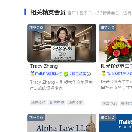
相关精英会员
推广 | 基于iTalkBB精英会员，进
精英会员
精英会员
阳光保健养生中心 
Tracy Zhang
iTalkBB精英认
iTalkBB精英认证
执照已核实
阳光保健养生中
Tracy Zhang - 引领大华府地区房
间护理服务，致
产之旅的资深专家
理创新来有效提
量。
地产经纪
地产经纪
地产投资
老年中心
养老院
商业地产
商铺租售
开发商建商
精英会员
精英会员