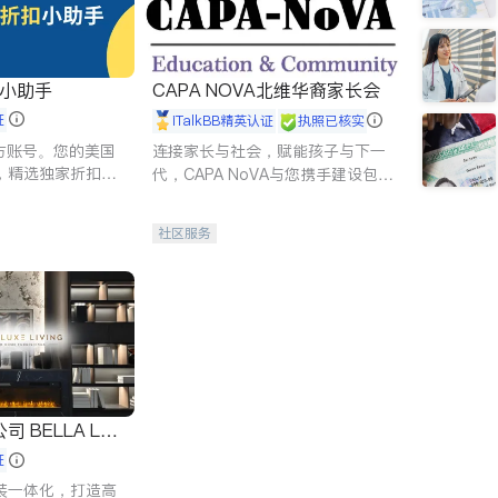
扣小助手
CAPA NOVA北维华裔家长会
证
iTalkBB精英认证
执照已核实
 官方账号。您的美国
连接家长与社会，赋能孩子与下一
，精选独家折扣、
代，CAPA NoVA与您携手建设包
讲座，第一时间享
容、公平、充满希望的社区。
。
社区服务
 LUX
证
装一体化，打造高