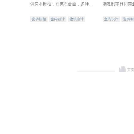
供实木橱柜，石英石台面，多种优
端定制家具和商
质不锈钢水槽、水龙头与抽油烟
机。品质厨房，家的选择。
瓷砖橱柜
室内设计
建筑设计
室内设计
瓷砖橱
卫浴洁具
室内装修
地板建材
售前软
室内装修