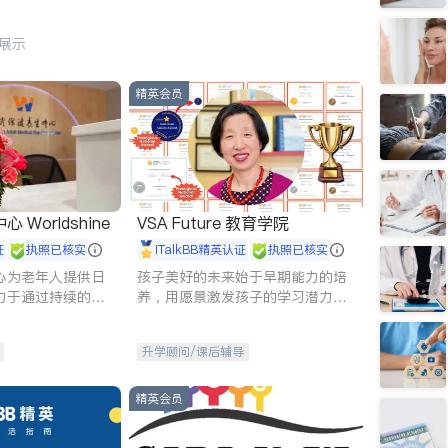
行展示
精英会员
Worldshine
VSA Future 教育学院
证
执照已核实
iTalkBB精英认证
执照已核实
心为老年人提供日
孩子美好的未来始于早期能力的培
力于通过持续的护
养，用愿景激发孩子的学习潜力和
升老年人的生活质
动力。理念：拥有成长型心态是成
功的基石。
升学顾问/课后辅导
精英会员