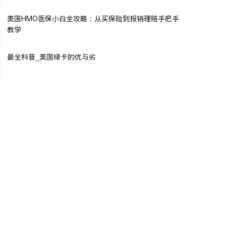
美国HMO医保小白全攻略：从买保险到报销理赔手把手
教学
最全科普_美国绿卡的优与劣