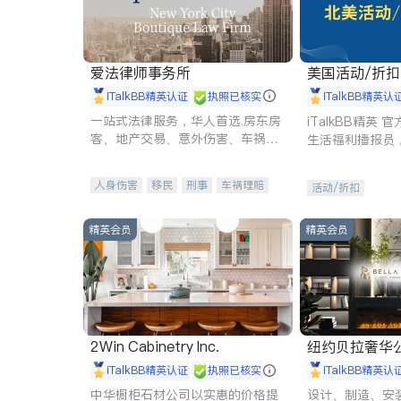
爱法律师事务所
美国活动/折
iTalkBB精英认证
执照已核实
iTalkBB精英认
一站式法律服务，华人首选.房东房
iTalkBB精英
客、地产交易、意外伤害、车祸重
生活福利播报员
伤、商业诉讼、商标注册、移民信
本地活动与专业
托、建筑合同、刑事案件全包办
受您的专属福利
人身伤害
移民
刑事
车祸理赔
活动/折扣
民事
房地产
信托/遗嘱
商业
商标注册
索赔
律师-其它
保释
精英会员
精英会员
2Win Cabinetry Inc.
纽约贝拉奢华公司 BELLA
E
iTalkBB精英认证
执照已核实
iTalkBB精英认
中华橱柜石材公司以实惠的价格提
设计、制造、安