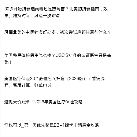
30岁开始抗衰选肉毒还是热玛吉？北美初抗衰指南，效
果、维持时间、风险一次讲清
风靡北美的中医针灸好处多，初次尝试应该注意些什么？
美国移民体检医生怎么找？USCIS批准的认证医生只是基
础！
美国医疗保险20个必懂名词扫盲（2026版）：看病流
程、费用计算、账单申诉
避免天价账单！2026年美国医疗保险攻略
你也可以_第一类优先移民EB-1绿卡申请最全攻略