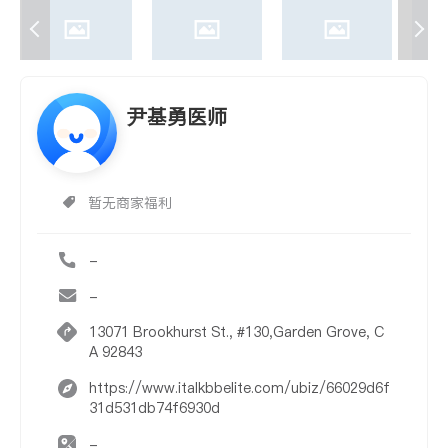
尹基勇医师
暂无商家福利
-
-
13071 Brookhurst St., #130,Garden Grove, C
A 92843
https://www.italkbbelite.com/ubiz/66029d6f
31d531db74f6930d
-