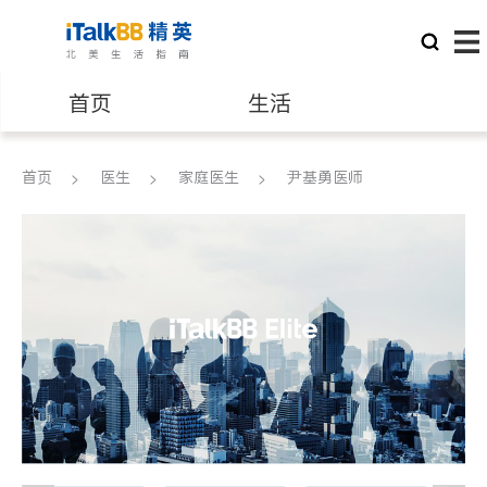
首页
生活
医生
律师
首页
医生
家庭医生
尹基勇医师
保险理财
房地产租售
建筑装修
教育
养老
非盈利组织