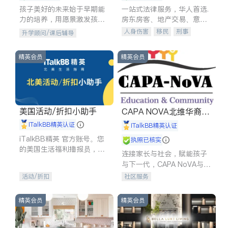
孩子美好的未来始于早期能
一站式法律服务，华人首选.
力的培养，用愿景激发孩子
房东房客、地产交易、意外
的学习潜力和动力。理念：
伤害、车祸重伤、商业诉
人身伤害
移民
刑事
升学顾问/课后辅导
拥有成长型心态是成功的基
讼、商标注册、移民信托、
车祸理赔
民事
房地产
石。
建筑合同、刑事案件全包办
信托/遗嘱
商业
商标注册
精英会员
精英会员
索赔
律师-其它
保释
美国活动/折扣小助手
CAPA NOVA北维华裔家
长会
iTalkBB精英认证
iTalkBB精英认证
iTalkBB精英 官方账号。您
执照已核实
的美国生活福利播报员，精
连接家长与社会，赋能孩子
选独家折扣、本地活动与专
与下一代，CAPA NoVA与您
业讲座，第一时间享受您的
携手建设包容、公平、充满
活动/折扣
社区服务
专属福利。
希望的社区。
精英会员
精英会员