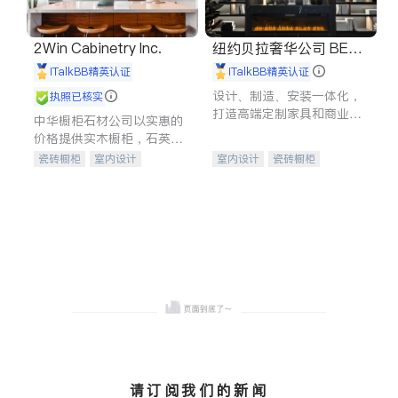
2Win Cabinetry Inc.
纽约贝拉奢华公司 BELL
A LUXE
iTalkBB精英认证
iTalkBB精英认证
设计、制造、安装一体化，
执照已核实
打造高端定制家具和商业空
中华橱柜石材公司以实惠的
间
价格提供实木橱柜，石英石
台面，多种优质不锈钢水
瓷砖橱柜
室内设计
室内设计
瓷砖橱柜
槽、水龙头与抽油烟机。品
建筑设计
卫浴洁具
卫浴洁具
地板建材
质厨房，家的选择。
室内装修
售前软装staging
室内装修
请订阅我们的新闻