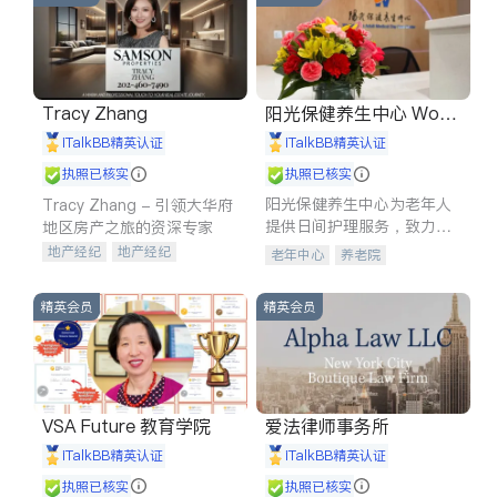
Tracy Zhang
阳光保健养生中心 World
shine
iTalkBB精英认证
iTalkBB精英认证
执照已核实
执照已核实
阳光保健养生中心为老年人
Tracy Zhang - 引领大华府
提供日间护理服务，致力于
地区房产之旅的资深专家
通过持续的护理创新来有效
地产经纪
地产经纪
老年中心
养老院
提升老年人的生活质量。
地产投资
商业地产
商铺租售
开发商建商
精英会员
精英会员
VSA Future 教育学院
爱法律师事务所
iTalkBB精英认证
iTalkBB精英认证
执照已核实
执照已核实