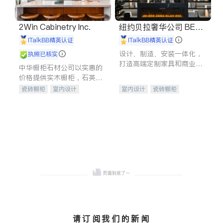
2Win Cabinetry Inc.
纽约贝拉奢华公司 BELL
A LUXE
iTalkBB精英认证
iTalkBB精英认证
设计、制造、安装一体化，
执照已核实
打造高端定制家具和商业空
中华橱柜石材公司以实惠的
间
价格提供实木橱柜，石英石
台面，多种优质不锈钢水
瓷砖橱柜
室内设计
室内设计
瓷砖橱柜
槽、水龙头与抽油烟机。品
建筑设计
卫浴洁具
卫浴洁具
地板建材
质厨房，家的选择。
室内装修
售前软装staging
室内装修
请订阅我们的新闻