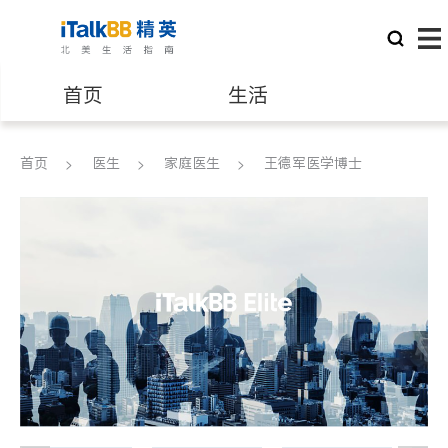
首页
生活
医生
律师
首页
医生
家庭医生
王德军医学博士
保险理财
房地产租售
建筑装修
教育
养老
非盈利组织