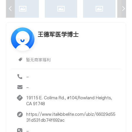
王德军医学博士
暂无商家福利
-
-
19115 E. Colima Rd., #104,Rowland Heights,
CA 91748
https://www.italkbbelite.com/ubiz/66029d55
31d531db74f692ac
-