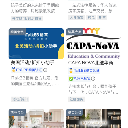
孩子美好的未来始于早期能
一站式法律服务，华人首选.
力的培养，用愿景激发孩子
房东房客、地产交易、意外
的学习潜力和动力。理念：
伤害、车祸重伤、商业诉
人身伤害
移民
刑事
升学顾问/课后辅导
拥有成长型心态是成功的基
讼、商标注册、移民信托、
车祸理赔
民事
房地产
石。
建筑合同、刑事案件全包办
信托/遗嘱
商业
商标注册
精英会员
精英会员
索赔
律师-其它
保释
美国活动/折扣小助手
CAPA NOVA北维华裔家
长会
iTalkBB精英认证
iTalkBB精英认证
iTalkBB精英 官方账号。您
执照已核实
的美国生活福利播报员，精
连接家长与社会，赋能孩子
选独家折扣、本地活动与专
与下一代，CAPA NoVA与您
业讲座，第一时间享受您的
携手建设包容、公平、充满
活动/折扣
社区服务
专属福利。
希望的社区。
精英会员
精英会员