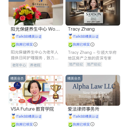
阳光保健养生中心 World
Tracy Zhang
shine
iTalkBB精英认证
iTalkBB精英认证
执照已核实
执照已核实
阳光保健养生中心为老年人
Tracy Zhang - 引领大华府
提供日间护理服务，致力于
地区房产之旅的资深专家
通过持续的护理创新来有效
地产经纪
地产经纪
老年中心
养老院
提升老年人的生活质量。
地产投资
商业地产
商铺租售
开发商建商
精英会员
精英会员
VSA Future 教育学院
爱法律师事务所
iTalkBB精英认证
iTalkBB精英认证
执照已核实
执照已核实