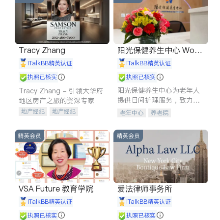
Tracy Zhang
阳光保健养生中心 World
shine
iTalkBB精英认证
iTalkBB精英认证
执照已核实
执照已核实
阳光保健养生中心为老年人
Tracy Zhang - 引领大华府
提供日间护理服务，致力于
地区房产之旅的资深专家
通过持续的护理创新来有效
地产经纪
地产经纪
老年中心
养老院
提升老年人的生活质量。
地产投资
商业地产
商铺租售
开发商建商
精英会员
精英会员
VSA Future 教育学院
爱法律师事务所
iTalkBB精英认证
iTalkBB精英认证
执照已核实
执照已核实