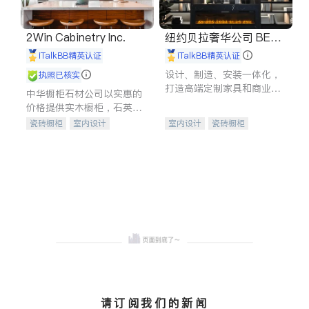
2Win Cabinetry Inc.
纽约贝拉奢华公司 BELL
A LUXE
iTalkBB精英认证
iTalkBB精英认证
设计、制造、安装一体化，
执照已核实
打造高端定制家具和商业空
中华橱柜石材公司以实惠的
间
价格提供实木橱柜，石英石
台面，多种优质不锈钢水
瓷砖橱柜
室内设计
室内设计
瓷砖橱柜
槽、水龙头与抽油烟机。品
建筑设计
卫浴洁具
卫浴洁具
地板建材
质厨房，家的选择。
室内装修
售前软装staging
室内装修
请订阅我们的新闻