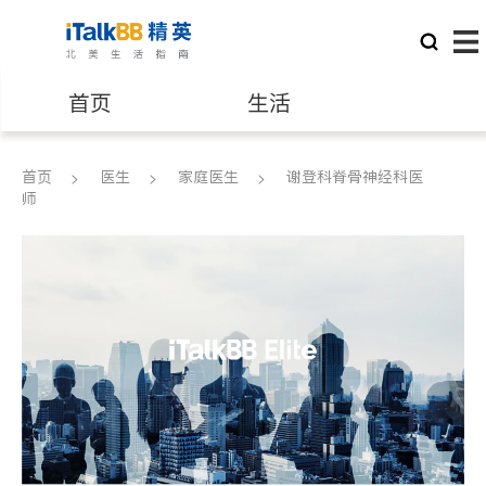
首页
生活
医生
律师
首页
医生
家庭医生
谢登科脊骨神经科医
师
保险理财
房地产租售
建筑装修
教育
养老
非盈利组织