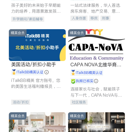
孩子美好的未来始于早期能
一站式法律服务，华人首选.
力的培养，用愿景激发孩子
房东房客、地产交易、意外
的学习潜力和动力。理念：
伤害、车祸重伤、商业诉
人身伤害
移民
刑事
升学顾问/课后辅导
拥有成长型心态是成功的基
讼、商标注册、移民信托、
车祸理赔
民事
房地产
石。
建筑合同、刑事案件全包办
信托/遗嘱
商业
商标注册
精英会员
精英会员
索赔
律师-其它
保释
美国活动/折扣小助手
CAPA NOVA北维华裔家
长会
iTalkBB精英认证
iTalkBB精英认证
iTalkBB精英 官方账号。您
执照已核实
的美国生活福利播报员，精
连接家长与社会，赋能孩子
选独家折扣、本地活动与专
与下一代，CAPA NoVA与您
业讲座，第一时间享受您的
携手建设包容、公平、充满
活动/折扣
社区服务
专属福利。
希望的社区。
精英会员
精英会员