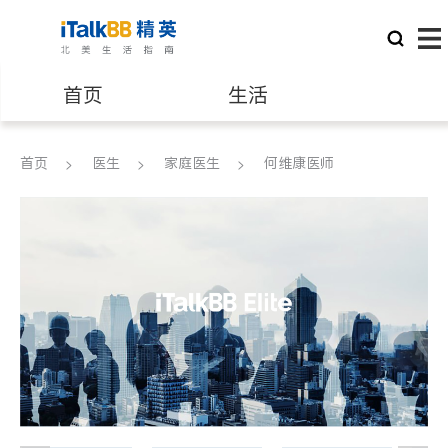
首页
生活
医生
律师
首页
医生
家庭医生
何维康医师
保险理财
房地产租售
建筑装修
教育
养老
非盈利组织