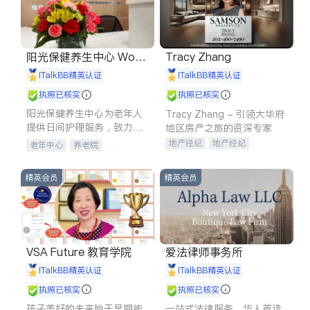
阳光保健养生中心 World
Tracy Zhang
shine
iTalkBB精英认证
iTalkBB精英认证
执照已核实
执照已核实
阳光保健养生中心为老年人
Tracy Zhang - 引领大华府
提供日间护理服务，致力于
地区房产之旅的资深专家
通过持续的护理创新来有效
地产经纪
地产经纪
老年中心
养老院
提升老年人的生活质量。
地产投资
商业地产
商铺租售
开发商建商
精英会员
精英会员
VSA Future 教育学院
爱法律师事务所
iTalkBB精英认证
iTalkBB精英认证
执照已核实
执照已核实
孩子美好的未来始于早期能
一站式法律服务，华人首选.