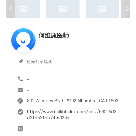
何维康医师
暂无商家福利
-
-
801 W. Valley Blvd., #102,Alhambra, CA 91803
https://www.italkbbelite.com/ubiz/66029d3
d31d531db74f6924a
-