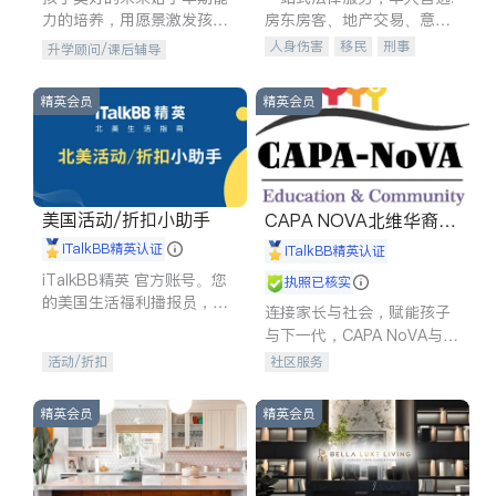
力的培养，用愿景激发孩子
房东房客、地产交易、意外
的学习潜力和动力。理念：
伤害、车祸重伤、商业诉
人身伤害
移民
刑事
升学顾问/课后辅导
拥有成长型心态是成功的基
讼、商标注册、移民信托、
车祸理赔
民事
房地产
石。
建筑合同、刑事案件全包办
信托/遗嘱
商业
商标注册
精英会员
精英会员
索赔
律师-其它
保释
美国活动/折扣小助手
CAPA NOVA北维华裔家
长会
iTalkBB精英认证
iTalkBB精英认证
iTalkBB精英 官方账号。您
执照已核实
的美国生活福利播报员，精
连接家长与社会，赋能孩子
选独家折扣、本地活动与专
与下一代，CAPA NoVA与您
业讲座，第一时间享受您的
携手建设包容、公平、充满
活动/折扣
社区服务
专属福利。
希望的社区。
精英会员
精英会员