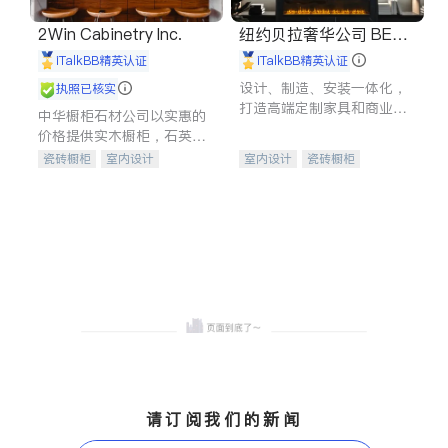
2Win Cabinetry Inc.
纽约贝拉奢华公司 BELL
A LUXE
iTalkBB精英认证
iTalkBB精英认证
设计、制造、安装一体化，
执照已核实
打造高端定制家具和商业空
中华橱柜石材公司以实惠的
间
价格提供实木橱柜，石英石
台面，多种优质不锈钢水
瓷砖橱柜
室内设计
室内设计
瓷砖橱柜
槽、水龙头与抽油烟机。品
建筑设计
卫浴洁具
卫浴洁具
地板建材
质厨房，家的选择。
室内装修
售前软装staging
室内装修
请订阅我们的新闻