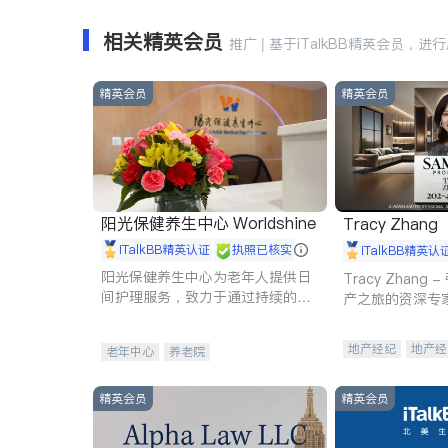
相关精英会员
推广 | 基于iTalkBB精英会员，进
精英会员
精英会员
阳光保健养生中心 Worldshine
Tracy Zhang
iTalkBB精英认证
执照已核实
iTalkBB精英认
阳光保健养生中心为老年人提供日
Tracy Zhan
间护理服务，致力于通过持续的护
产之旅的资深专
理创新来有效提升老年人的生活质
量。
地产经纪
地产经
老年中心
养老院
商业地产
商铺
精英会员
精英会员