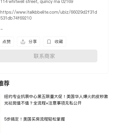
114 whitwell street, quincy ma 02169
https://www.italkbbelite.com/ubiz/66029d2f31d
531db74f69210
-
点赞
分享
收藏
联系商家
推荐
纽约专业抗衰中心黑五限量大促！美国华人爆火的皮秒激
光祛斑值不值？全流程+注意事项无私公开
5步搞定！美国买房流程轻松掌握