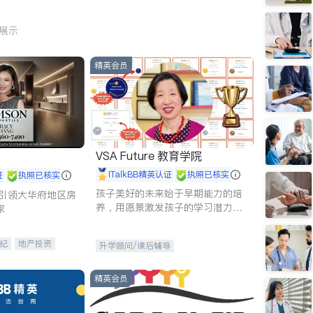
行展示
精英会员
VSA Future 教育学院
iTalkBB精英认证
执照已核实
证
执照已核实
孩子美好的未来始于早期能力的培
g - 引领大华府地区房
养，用愿景激发孩子的学习潜力和
家
动力。理念：拥有成长型心态是成
功的基石。
纪
地产投资
升学顾问/课后辅导
租售
开发商建商
精英会员