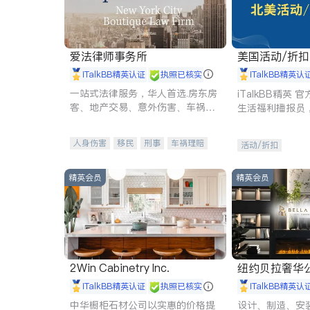
爱法律师事务所
美国活动/折
iTalkBB精英认证
执照已核实
iTalkBB精英认
一站式法律服务，华人首选.房东房
iTalkBB精英
客、地产交易、意外伤害、车祸重
生活福利播报员
伤、商业诉讼、商标注册、移民信
本地活动与专业
托、建筑合同、刑事案件全包办
受您的专属福利
人身伤害
移民
刑事
车祸理赔
活动/折扣
民事
房地产
信托/遗嘱
商业
商标注册
索赔
律师-其它
保释
精英会员
精英会员
2Win Cabinetry Inc.
纽约贝拉奢华公司 BELLA
E
iTalkBB精英认证
执照已核实
iTalkBB精英认
中华橱柜石材公司以实惠的价格提
设计、制造、安