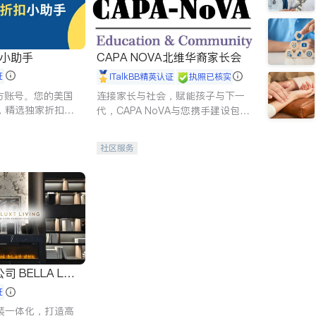
扣小助手
CAPA NOVA北维华裔家长会
证
iTalkBB精英认证
执照已核实
 官方账号。您的美国
连接家长与社会，赋能孩子与下一
，精选独家折扣、
代，CAPA NoVA与您携手建设包
讲座，第一时间享
容、公平、充满希望的社区。
。
社区服务
 LUX
证
装一体化，打造高