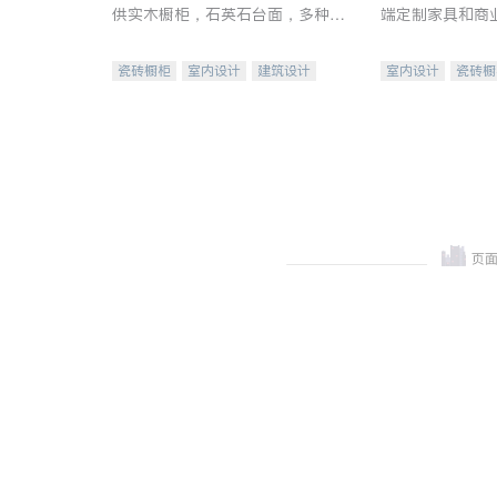
供实木橱柜，石英石台面，多种优
端定制家具和商
质不锈钢水槽、水龙头与抽油烟
机。品质厨房，家的选择。
瓷砖橱柜
室内设计
建筑设计
室内设计
瓷砖橱
卫浴洁具
室内装修
地板建材
售前软
室内装修