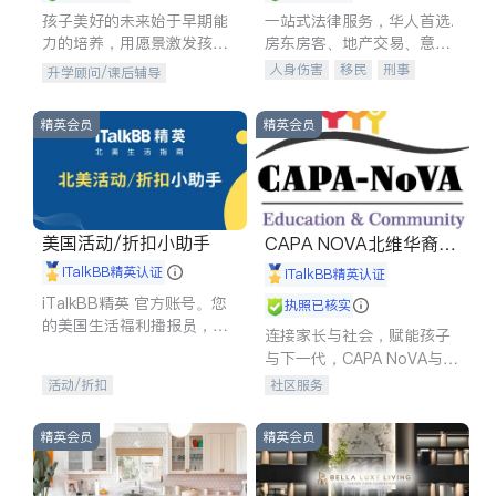
孩子美好的未来始于早期能
一站式法律服务，华人首选.
力的培养，用愿景激发孩子
房东房客、地产交易、意外
的学习潜力和动力。理念：
伤害、车祸重伤、商业诉
人身伤害
移民
刑事
升学顾问/课后辅导
拥有成长型心态是成功的基
讼、商标注册、移民信托、
车祸理赔
民事
房地产
石。
建筑合同、刑事案件全包办
信托/遗嘱
商业
商标注册
精英会员
精英会员
索赔
律师-其它
保释
美国活动/折扣小助手
CAPA NOVA北维华裔家
长会
iTalkBB精英认证
iTalkBB精英认证
iTalkBB精英 官方账号。您
执照已核实
的美国生活福利播报员，精
连接家长与社会，赋能孩子
选独家折扣、本地活动与专
与下一代，CAPA NoVA与您
业讲座，第一时间享受您的
携手建设包容、公平、充满
活动/折扣
社区服务
专属福利。
希望的社区。
精英会员
精英会员