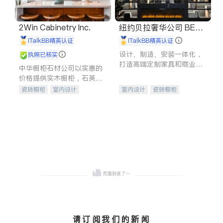
2Win Cabinetry Inc.
纽约贝拉奢华公司 BELL
A LUXE
iTalkBB精英认证
iTalkBB精英认证
设计、制造、安装一体化，
执照已核实
打造高端定制家具和商业空
中华橱柜石材公司以实惠的
间
价格提供实木橱柜，石英石
台面，多种优质不锈钢水
瓷砖橱柜
室内设计
室内设计
瓷砖橱柜
槽、水龙头与抽油烟机。品
建筑设计
卫浴洁具
卫浴洁具
地板建材
质厨房，家的选择。
室内装修
售前软装staging
室内装修
请订阅我们的新闻