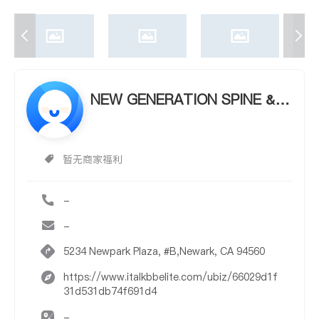
NEW GENERATION SPINE & S
PORTS CENTER
暂无商家福利
-
-
5234 Newpark Plaza, #B,Newark, CA 94560
https://www.italkbbelite.com/ubiz/66029d1f
31d531db74f691d4
-