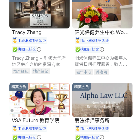
Tracy Zhang
阳光保健养生中心 World
shine
iTalkBB精英认证
iTalkBB精英认证
执照已核实
执照已核实
阳光保健养生中心为老年人
Tracy Zhang - 引领大华府
提供日间护理服务，致力于
地区房产之旅的资深专家
通过持续的护理创新来有效
地产经纪
地产经纪
老年中心
养老院
提升老年人的生活质量。
地产投资
商业地产
商铺租售
开发商建商
精英会员
精英会员
VSA Future 教育学院
爱法律师事务所
iTalkBB精英认证
iTalkBB精英认证
执照已核实
执照已核实