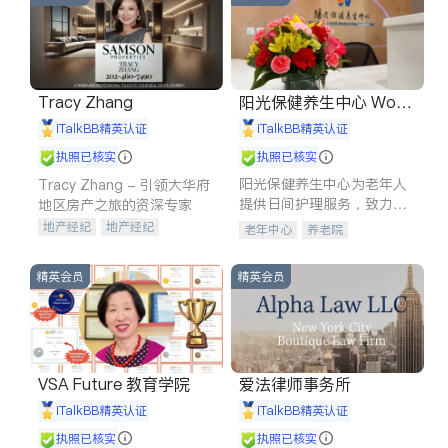
Tracy Zhang
阳光保健养生中心 World
shine
iTalkBB精英认证
iTalkBB精英认证
执照已核实
执照已核实
阳光保健养生中心为老年人
Tracy Zhang - 引领大华府
提供日间护理服务，致力于
地区房产之旅的资深专家
通过持续的护理创新来有效
地产经纪
地产经纪
老年中心
养老院
提升老年人的生活质量。
地产投资
商业地产
商铺租售
开发商建商
精英会员
精英会员
VSA Future 教育学院
爱法律师事务所
iTalkBB精英认证
iTalkBB精英认证
执照已核实
执照已核实