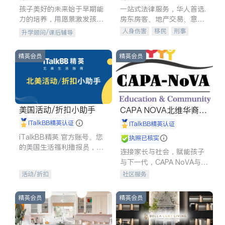
孩子美好的未来始于早期能
一站式法律服务，华人首选.
力的培养，用愿景激发孩子
房东房客、地产交易、意外
的学习潜力和动力。理念：
伤害、车祸重伤、商业诉
人身伤害
移民
刑事
升学顾问/课后辅导
拥有成长型心态是成功的基
讼、商标注册、移民信托、
车祸理赔
民事
房地产
石。
建筑合同、刑事案件全包办
信托/遗嘱
商业
商标注册
精英会员
精英会员
索赔
律师-其它
保释
美国活动/折扣小助手
CAPA NOVA北维华裔家
长会
iTalkBB精英认证
iTalkBB精英认证
iTalkBB精英 官方账号。您
执照已核实
的美国生活福利播报员，精
连接家长与社会，赋能孩子
选独家折扣、本地活动与专
与下一代，CAPA NoVA与您
业讲座，第一时间享受您的
携手建设包容、公平、充满
活动/折扣
社区服务
专属福利。
希望的社区。
精英会员
精英会员