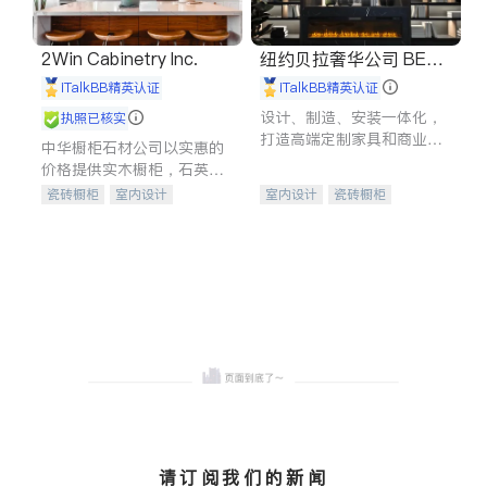
2Win Cabinetry Inc.
纽约贝拉奢华公司 BELL
A LUXE
iTalkBB精英认证
iTalkBB精英认证
设计、制造、安装一体化，
执照已核实
打造高端定制家具和商业空
中华橱柜石材公司以实惠的
间
价格提供实木橱柜，石英石
台面，多种优质不锈钢水
瓷砖橱柜
室内设计
室内设计
瓷砖橱柜
槽、水龙头与抽油烟机。品
建筑设计
卫浴洁具
卫浴洁具
地板建材
质厨房，家的选择。
室内装修
售前软装staging
室内装修
请订阅我们的新闻