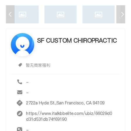
SF CUSTOM CHIROPRACTIC
暂无商家福利
-
-
2722a Hyde St.,San Francisco, CA 94109
https://www.italkbbelite.com/ubiz/66029d0
d31d531db74f69190
-