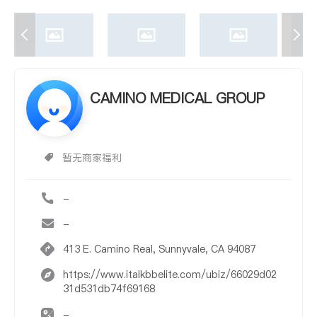
CAMINO MEDICAL GROUP
暂无商家福利
-
-
413 E. Camino Real, Sunnyvale, CA 94087
https://www.italkbbelite.com/ubiz/66029d02
31d531db74f69168
-