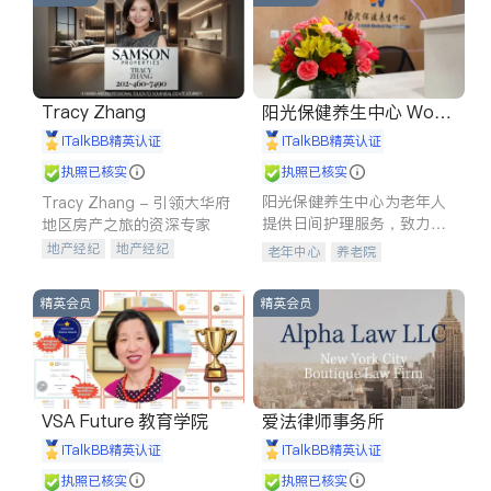
Tracy Zhang
阳光保健养生中心 World
shine
iTalkBB精英认证
iTalkBB精英认证
执照已核实
执照已核实
阳光保健养生中心为老年人
Tracy Zhang - 引领大华府
提供日间护理服务，致力于
地区房产之旅的资深专家
通过持续的护理创新来有效
地产经纪
地产经纪
老年中心
养老院
提升老年人的生活质量。
地产投资
商业地产
商铺租售
开发商建商
精英会员
精英会员
VSA Future 教育学院
爱法律师事务所
iTalkBB精英认证
iTalkBB精英认证
执照已核实
执照已核实