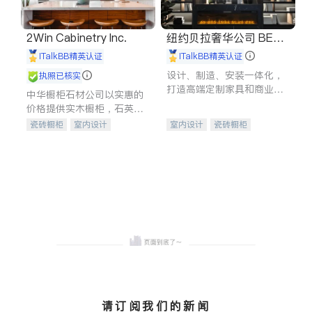
2Win Cabinetry Inc.
纽约贝拉奢华公司 BELL
A LUXE
iTalkBB精英认证
iTalkBB精英认证
设计、制造、安装一体化，
执照已核实
打造高端定制家具和商业空
中华橱柜石材公司以实惠的
间
价格提供实木橱柜，石英石
台面，多种优质不锈钢水
瓷砖橱柜
室内设计
室内设计
瓷砖橱柜
槽、水龙头与抽油烟机。品
建筑设计
卫浴洁具
卫浴洁具
地板建材
质厨房，家的选择。
室内装修
售前软装staging
室内装修
请订阅我们的新闻