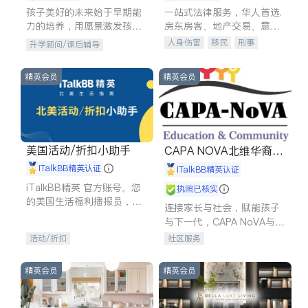
孩子美好的未来始于早期能
一站式法律服务，华人首选.
力的培养，用愿景激发孩子
房东房客、地产交易、意外
的学习潜力和动力。理念：
伤害、车祸重伤、商业诉
人身伤害
移民
刑事
升学顾问/课后辅导
拥有成长型心态是成功的基
讼、商标注册、移民信托、
车祸理赔
民事
房地产
石。
建筑合同、刑事案件全包办
信托/遗嘱
商业
商标注册
精英会员
精英会员
索赔
律师-其它
保释
美国活动/折扣小助手
CAPA NOVA北维华裔家
长会
iTalkBB精英认证
iTalkBB精英认证
iTalkBB精英 官方账号。您
执照已核实
的美国生活福利播报员，精
连接家长与社会，赋能孩子
选独家折扣、本地活动与专
与下一代，CAPA NoVA与您
业讲座，第一时间享受您的
携手建设包容、公平、充满
活动/折扣
社区服务
专属福利。
希望的社区。
精英会员
精英会员