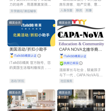
力的培养，用愿景激发孩子
房东房客、地产交易、意外
的学习潜力和动力。理念：
伤害、车祸重伤、商业诉
人身伤害
移民
刑事
升学顾问/课后辅导
拥有成长型心态是成功的基
讼、商标注册、移民信托、
车祸理赔
民事
房地产
石。
建筑合同、刑事案件全包办
信托/遗嘱
商业
商标注册
精英会员
精英会员
索赔
律师-其它
保释
美国活动/折扣小助手
CAPA NOVA北维华裔家
长会
iTalkBB精英认证
iTalkBB精英认证
iTalkBB精英 官方账号。您
执照已核实
的美国生活福利播报员，精
连接家长与社会，赋能孩子
选独家折扣、本地活动与专
与下一代，CAPA NoVA与您
业讲座，第一时间享受您的
携手建设包容、公平、充满
活动/折扣
社区服务
专属福利。
希望的社区。
精英会员
精英会员