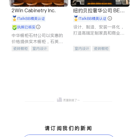
2Win Cabinetry Inc.
纽约贝拉奢华公司 BELL
A LUXE
iTalkBB精英认证
iTalkBB精英认证
设计、制造、安装一体化，
执照已核实
打造高端定制家具和商业空
中华橱柜石材公司以实惠的
间
价格提供实木橱柜，石英石
台面，多种优质不锈钢水
瓷砖橱柜
室内设计
室内设计
瓷砖橱柜
槽、水龙头与抽油烟机。品
建筑设计
卫浴洁具
卫浴洁具
地板建材
质厨房，家的选择。
室内装修
售前软装staging
室内装修
请订阅我们的新闻