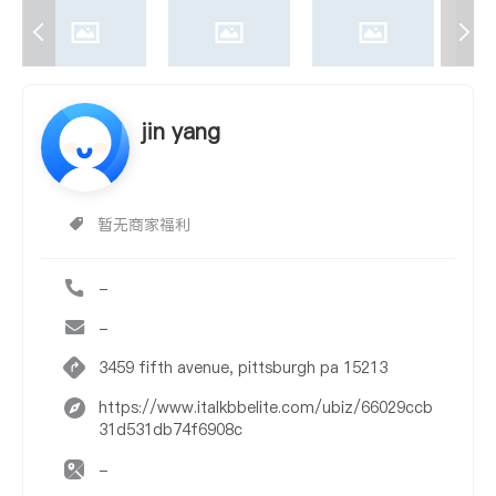
jin yang
暂无商家福利
-
-
3459 fifth avenue, pittsburgh pa 15213
https://www.italkbbelite.com/ubiz/66029ccb
31d531db74f6908c
-