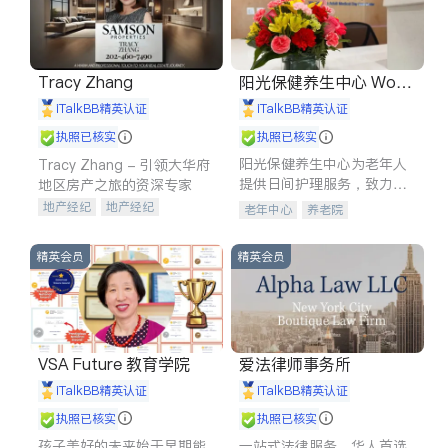
Tracy Zhang
阳光保健养生中心 World
shine
iTalkBB精英认证
iTalkBB精英认证
执照已核实
执照已核实
阳光保健养生中心为老年人
Tracy Zhang - 引领大华府
提供日间护理服务，致力于
地区房产之旅的资深专家
通过持续的护理创新来有效
地产经纪
地产经纪
老年中心
养老院
提升老年人的生活质量。
地产投资
商业地产
商铺租售
开发商建商
精英会员
精英会员
VSA Future 教育学院
爱法律师事务所
iTalkBB精英认证
iTalkBB精英认证
执照已核实
执照已核实
孩子美好的未来始于早期能
一站式法律服务，华人首选.