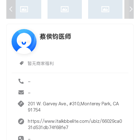
蔡侯钧医师
暂无商家福利
-
-
201 W. Garvey Ave., #310,Monterey Park, CA
91754
https://www.italkbbelite.com/ubiz/66029ca0
31d531db74f68fe7
-