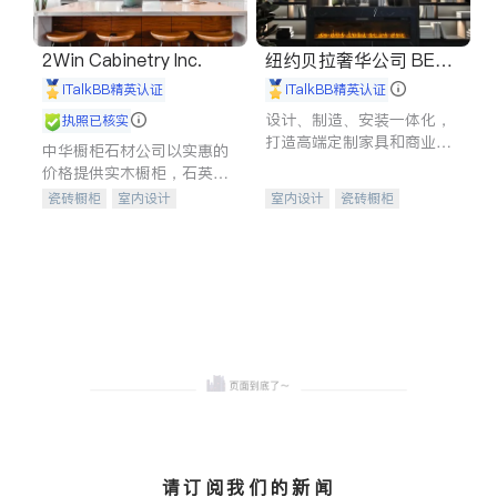
2Win Cabinetry Inc.
纽约贝拉奢华公司 BELL
A LUXE
iTalkBB精英认证
iTalkBB精英认证
设计、制造、安装一体化，
执照已核实
打造高端定制家具和商业空
中华橱柜石材公司以实惠的
间
价格提供实木橱柜，石英石
台面，多种优质不锈钢水
瓷砖橱柜
室内设计
室内设计
瓷砖橱柜
槽、水龙头与抽油烟机。品
建筑设计
卫浴洁具
卫浴洁具
地板建材
质厨房，家的选择。
室内装修
售前软装staging
室内装修
请订阅我们的新闻