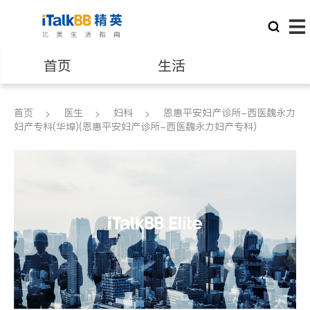
首页
生活
医生
律师
首页
医生
妇科
恩惠平安妇产诊所-西医魏永力
妇产专科(华埠)(恩惠平安妇产诊所-西医魏永力妇产专科)
保险理财
房地产租售
建筑装修
教育
养老
非盈利组织