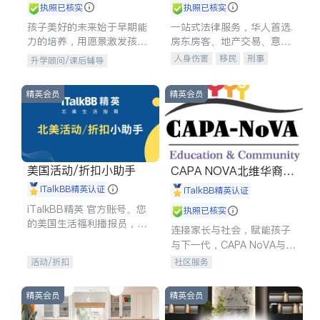
执照已核实
执照已核实
孩子美好的未来始于早期能
一站式法律服务，华人首选.
力的培养，用愿景激发孩子
房东房客、地产交易、意外
的学习潜力和动力。理念：
伤害、车祸重伤、商业诉
人身伤害
移民
刑事
升学顾问/课后辅导
拥有成长型心态是成功的基
讼、商标注册、移民信托、
车祸理赔
民事
房地产
石。
建筑合同、刑事案件全包办
信托/遗嘱
商业
商标注册
精英会员
精英会员
索赔
律师-其它
保释
美国活动/折扣小助手
CAPA NOVA北维华裔家
长会
iTalkBB精英认证
iTalkBB精英认证
iTalkBB精英 官方账号。您
执照已核实
的美国生活福利播报员，精
连接家长与社会，赋能孩子
选独家折扣、本地活动与专
与下一代，CAPA NoVA与您
业讲座，第一时间享受您的
携手建设包容、公平、充满
活动/折扣
社区服务
专属福利。
希望的社区。
精英会员
精英会员