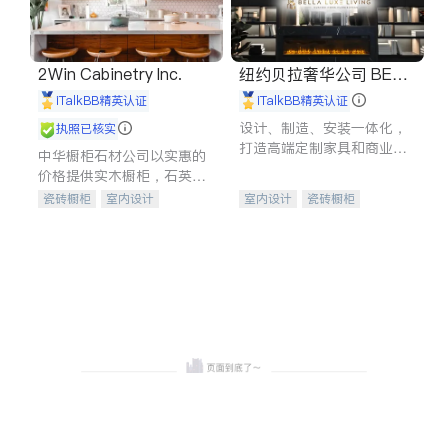
2Win Cabinetry Inc.
纽约贝拉奢华公司 BELL
A LUXE
iTalkBB精英认证
iTalkBB精英认证
设计、制造、安装一体化，
执照已核实
打造高端定制家具和商业空
中华橱柜石材公司以实惠的
间
价格提供实木橱柜，石英石
台面，多种优质不锈钢水
瓷砖橱柜
室内设计
室内设计
瓷砖橱柜
槽、水龙头与抽油烟机。品
建筑设计
卫浴洁具
卫浴洁具
地板建材
质厨房，家的选择。
室内装修
售前软装staging
室内装修