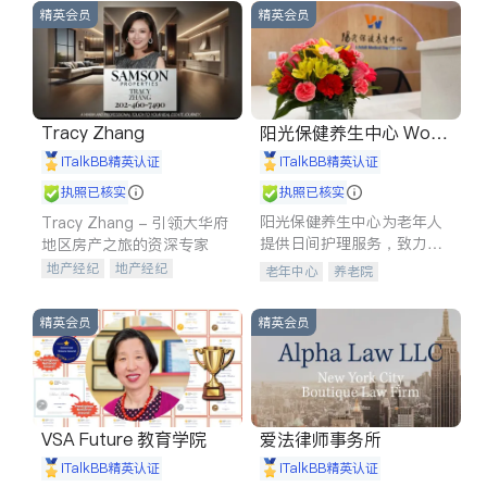
精英会员
精英会员
Tracy Zhang
阳光保健养生中心 World
shine
iTalkBB精英认证
iTalkBB精英认证
执照已核实
执照已核实
阳光保健养生中心为老年人
Tracy Zhang - 引领大华府
提供日间护理服务，致力于
地区房产之旅的资深专家
通过持续的护理创新来有效
地产经纪
地产经纪
老年中心
养老院
提升老年人的生活质量。
地产投资
商业地产
商铺租售
开发商建商
精英会员
精英会员
VSA Future 教育学院
爱法律师事务所
iTalkBB精英认证
iTalkBB精英认证