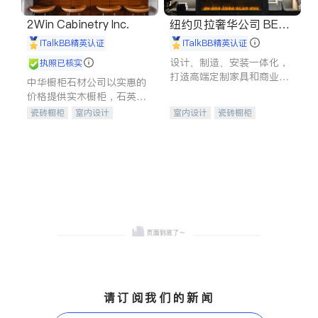
2Win Cabinetry Inc.
纽约贝拉奢华公司 BELL
A LUXE
iTalkBB精英认证
iTalkBB精英认证
设计、制造、安装一体化，
执照已核实
打造高端定制家具和商业空
中华橱柜石材公司以实惠的
间
价格提供实木橱柜，石英石
台面，多种优质不锈钢水
瓷砖橱柜
室内设计
室内设计
瓷砖橱柜
槽、水龙头与抽油烟机。品
建筑设计
卫浴洁具
卫浴洁具
地板建材
质厨房，家的选择。
室内装修
售前软装staging
室内装修
请订阅我们的新闻