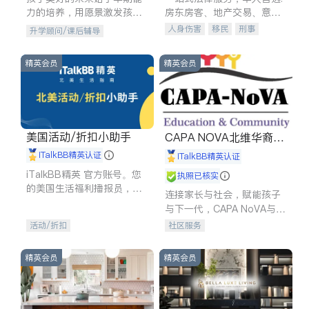
力的培养，用愿景激发孩子
房东房客、地产交易、意外
的学习潜力和动力。理念：
伤害、车祸重伤、商业诉
人身伤害
移民
刑事
升学顾问/课后辅导
拥有成长型心态是成功的基
讼、商标注册、移民信托、
车祸理赔
民事
房地产
石。
建筑合同、刑事案件全包办
信托/遗嘱
商业
商标注册
精英会员
精英会员
索赔
律师-其它
保释
美国活动/折扣小助手
CAPA NOVA北维华裔家
长会
iTalkBB精英认证
iTalkBB精英认证
iTalkBB精英 官方账号。您
执照已核实
的美国生活福利播报员，精
连接家长与社会，赋能孩子
选独家折扣、本地活动与专
与下一代，CAPA NoVA与您
业讲座，第一时间享受您的
携手建设包容、公平、充满
活动/折扣
社区服务
专属福利。
希望的社区。
精英会员
精英会员