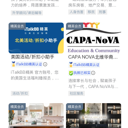
力的培养，用愿景激发孩子
房东房客、地产交易、意外
的学习潜力和动力。理念：
伤害、车祸重伤、商业诉
人身伤害
移民
刑事
升学顾问/课后辅导
拥有成长型心态是成功的基
讼、商标注册、移民信托、
车祸理赔
民事
房地产
石。
建筑合同、刑事案件全包办
信托/遗嘱
商业
商标注册
精英会员
精英会员
索赔
律师-其它
保释
美国活动/折扣小助手
CAPA NOVA北维华裔家
长会
iTalkBB精英认证
iTalkBB精英认证
iTalkBB精英 官方账号。您
执照已核实
的美国生活福利播报员，精
连接家长与社会，赋能孩子
选独家折扣、本地活动与专
与下一代，CAPA NoVA与您
业讲座，第一时间享受您的
携手建设包容、公平、充满
活动/折扣
社区服务
专属福利。
希望的社区。
精英会员
精英会员