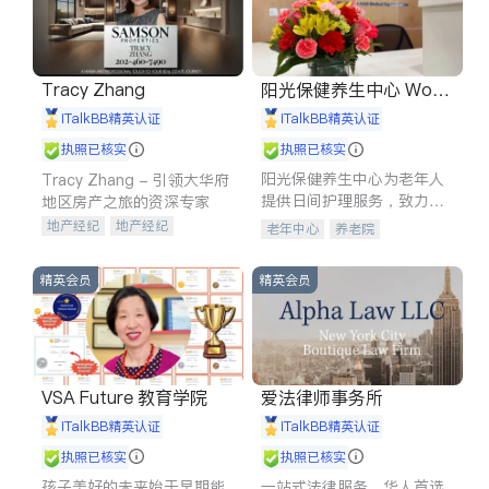
Tracy Zhang
阳光保健养生中心 World
shine
iTalkBB精英认证
iTalkBB精英认证
执照已核实
执照已核实
阳光保健养生中心为老年人
Tracy Zhang - 引领大华府
提供日间护理服务，致力于
地区房产之旅的资深专家
通过持续的护理创新来有效
地产经纪
地产经纪
老年中心
养老院
提升老年人的生活质量。
地产投资
商业地产
商铺租售
开发商建商
精英会员
精英会员
VSA Future 教育学院
爱法律师事务所
iTalkBB精英认证
iTalkBB精英认证
执照已核实
执照已核实
孩子美好的未来始于早期能
一站式法律服务，华人首选.