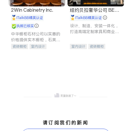
2Win Cabinetry Inc.
纽约贝拉奢华公司 BELL
A LUXE
iTalkBB精英认证
iTalkBB精英认证
设计、制造、安装一体化，
执照已核实
打造高端定制家具和商业空
中华橱柜石材公司以实惠的
间
价格提供实木橱柜，石英石
台面，多种优质不锈钢水
瓷砖橱柜
室内设计
室内设计
瓷砖橱柜
槽、水龙头与抽油烟机。品
建筑设计
卫浴洁具
卫浴洁具
地板建材
质厨房，家的选择。
室内装修
售前软装staging
室内装修
请订阅我们的新闻