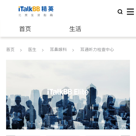
首页
生活
医生
律师
首页
医生
耳鼻喉科
耳通听力检查中心
保险理财
房地产租售
建筑装修
教育
养老
非盈利组织