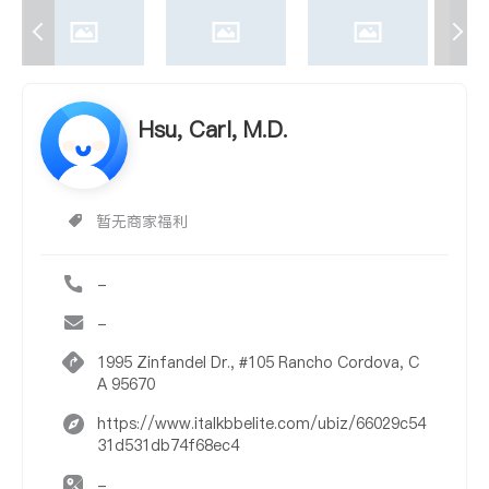
Hsu, Carl, M.D.
暂无商家福利
-
-
1995 Zinfandel Dr., #105 Rancho Cordova, C
A 95670
https://www.italkbbelite.com/ubiz/66029c54
31d531db74f68ec4
-