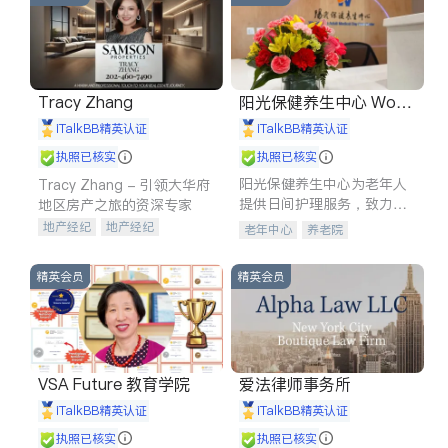
Tracy Zhang
阳光保健养生中心 World
shine
iTalkBB精英认证
iTalkBB精英认证
执照已核实
执照已核实
阳光保健养生中心为老年人
Tracy Zhang - 引领大华府
提供日间护理服务，致力于
地区房产之旅的资深专家
通过持续的护理创新来有效
地产经纪
地产经纪
老年中心
养老院
提升老年人的生活质量。
地产投资
商业地产
商铺租售
开发商建商
精英会员
精英会员
VSA Future 教育学院
爱法律师事务所
iTalkBB精英认证
iTalkBB精英认证
执照已核实
执照已核实