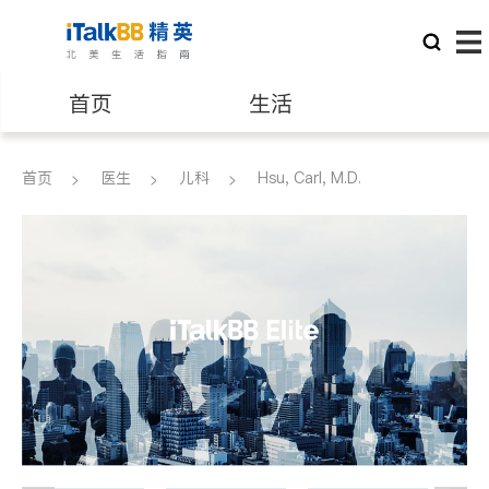
首页
生活
医生
律师
首页
医生
儿科
Hsu, Carl, M.D.
保险理财
房地产租售
建筑装修
教育
养老
非盈利组织