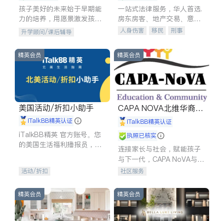
孩子美好的未来始于早期能
一站式法律服务，华人首选.
力的培养，用愿景激发孩子
房东房客、地产交易、意外
的学习潜力和动力。理念：
伤害、车祸重伤、商业诉
人身伤害
移民
刑事
升学顾问/课后辅导
拥有成长型心态是成功的基
讼、商标注册、移民信托、
车祸理赔
民事
房地产
石。
建筑合同、刑事案件全包办
信托/遗嘱
商业
商标注册
精英会员
精英会员
索赔
律师-其它
保释
美国活动/折扣小助手
CAPA NOVA北维华裔家
长会
iTalkBB精英认证
iTalkBB精英认证
iTalkBB精英 官方账号。您
执照已核实
的美国生活福利播报员，精
连接家长与社会，赋能孩子
选独家折扣、本地活动与专
与下一代，CAPA NoVA与您
业讲座，第一时间享受您的
携手建设包容、公平、充满
活动/折扣
社区服务
专属福利。
希望的社区。
精英会员
精英会员