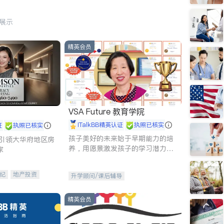
行展示
精英会员
VSA Future 教育学院
iTalkBB精英认证
执照已核实
证
执照已核实
孩子美好的未来始于早期能力的培
g - 引领大华府地区房
养，用愿景激发孩子的学习潜力和
家
动力。理念：拥有成长型心态是成
功的基石。
纪
地产投资
升学顾问/课后辅导
租售
开发商建商
精英会员