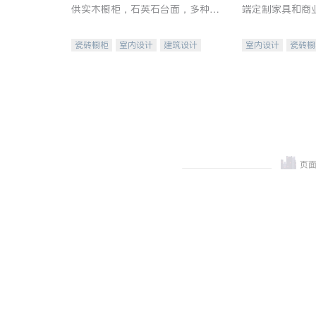
供实木橱柜，石英石台面，多种优
端定制家具和商
质不锈钢水槽、水龙头与抽油烟
机。品质厨房，家的选择。
瓷砖橱柜
室内设计
建筑设计
室内设计
瓷砖橱
卫浴洁具
室内装修
地板建材
售前软
室内装修