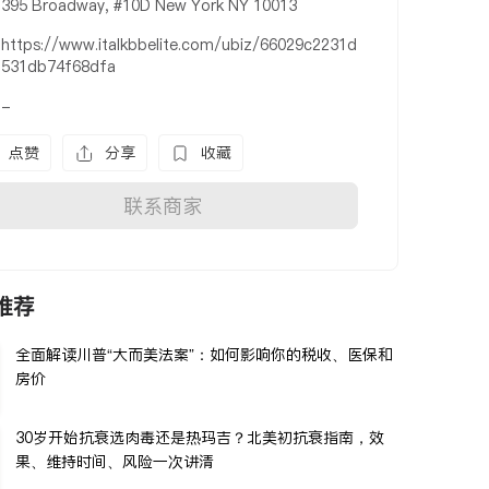
395 Broadway, #10D New York NY 10013
https://www.italkbbelite.com/ubiz/66029c2231d
531db74f68dfa
-
点赞
分享
收藏
联系商家
推荐
全面解读川普“大而美法案”：如何影响你的税收、医保和
房价
30岁开始抗衰选肉毒还是热玛吉？北美初抗衰指南，效
果、维持时间、风险一次讲清