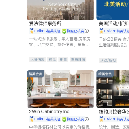
爱法律师事务所
美国活动/折
iTalkBB精英认证
执照已核实
iTalkBB精英认
一站式法律服务，华人首选.房东房
iTalkBB精英
客、地产交易、意外伤害、车祸重
生活福利播报员
伤、商业诉讼、商标注册、移民信
本地活动与专业
托、建筑合同、刑事案件全包办
受您的专属福利
人身伤害
移民
刑事
车祸理赔
活动/折扣
民事
房地产
信托/遗嘱
商业
商标注册
索赔
律师-其它
保释
精英会员
精英会员
2Win Cabinetry Inc.
纽约贝拉奢华公司 BELLA
E
iTalkBB精英认证
执照已核实
iTalkBB精英认
中华橱柜石材公司以实惠的价格提
设计、制造、安