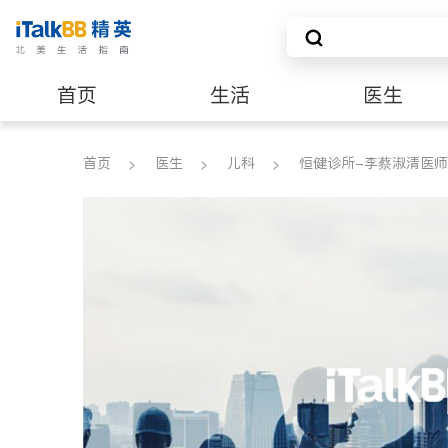
首页
生活
医生
养老
非盈利组织
首页
医生
儿科
恒健诊所-李蔡淑清医师