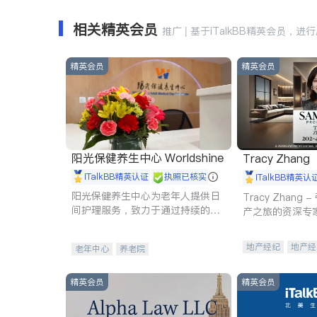
相关精英会员
推广 | 基于iTalkBB精英会员，进
精英会员
精英会员
阳光保健养生中心 Worldshine
Tracy Zhang
iTalkBB精英认证
执照已核实
iTalkBB精英认
阳光保健养生中心为老年人提供日
Tracy Zhan
间护理服务，致力于通过持续的护
产之旅的资深专
理创新来有效提升老年人的生活质
量。
地产经纪
地产经
老年中心
养老院
商业地产
商铺
精英会员
精英会员