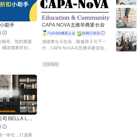
扣小助手
CAPA NOVA北维华裔家长会
证
iTalkBB精英认证
执照已核实
 官方账号。您的美国
连接家长与社会，赋能孩子与下一
，精选独家折扣、
代，CAPA NoVA与您携手建设包
讲座，第一时间享
容、公平、充满希望的社区。
。
社区服务
 LUX
证
装一体化，打造高