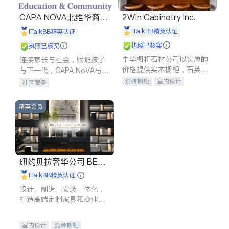
CAPA NOVA北维华裔家
2Win Cabinetry Inc.
长会
iTalkBB精英认证
iTalkBB精英认证
执照已核实
执照已核实
中华橱柜石材公司以实惠的
连接家长与社会，赋能孩子
价格提供实木橱柜，石英石
与下一代，CAPA NoVA与您
台面，多种优质不锈钢水
携手建设包容、公平、充满
瓷砖橱柜
室内设计
社区服务
槽、水龙头与抽油烟机。品
希望的社区。
建筑设计
卫浴洁具
质厨房，家的选择。
室内装修
精英会员
纽约贝拉奢华公司 BELL
A LUXE
iTalkBB精英认证
设计、制造、安装一体化，
打造高端定制家具和商业空
间
室内设计
瓷砖橱柜