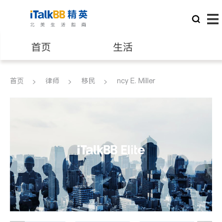
首页
生活
医生
律师
首页
律师
移民
ncy E. Miller
保险理财
房地产租售
建筑装修
教育
养老
非盈利组织