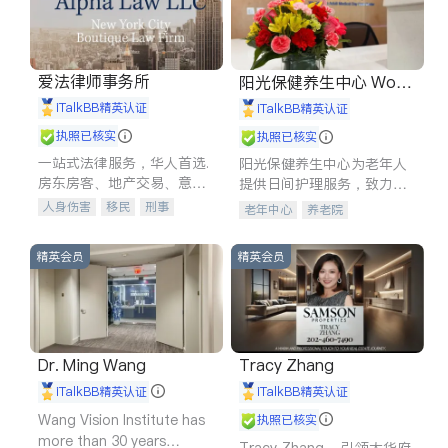
爱法律师事务所
阳光保健养生中心 World
shine
iTalkBB精英认证
iTalkBB精英认证
执照已核实
执照已核实
一站式法律服务，华人首选.
阳光保健养生中心为老年人
房东房客、地产交易、意外
提供日间护理服务，致力于
伤害、车祸重伤、商业诉
通过持续的护理创新来有效
人身伤害
移民
刑事
老年中心
养老院
讼、商标注册、移民信托、
提升老年人的生活质量。
车祸理赔
民事
房地产
建筑合同、刑事案件全包办
信托/遗嘱
商业
商标注册
精英会员
精英会员
索赔
律师-其它
保释
Dr. Ming Wang
Tracy Zhang
iTalkBB精英认证
iTalkBB精英认证
Wang Vision Institute has
执照已核实
more than 30 years
Tracy Zhang - 引领大华府