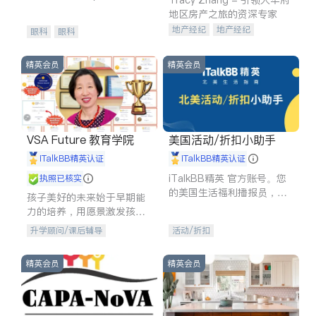
experience in
地区房产之旅的资深专家
地产经纪
地产经纪
眼科
眼科
地产投资
商业地产
商铺租售
开发商建商
精英会员
精英会员
VSA Future 教育学院
美国活动/折扣小助手
iTalkBB精英认证
iTalkBB精英认证
iTalkBB精英 官方账号。您
执照已核实
的美国生活福利播报员，精
孩子美好的未来始于早期能
选独家折扣、本地活动与专
力的培养，用愿景激发孩子
业讲座，第一时间享受您的
的学习潜力和动力。理念：
升学顾问/课后辅导
活动/折扣
专属福利。
拥有成长型心态是成功的基
石。
精英会员
精英会员