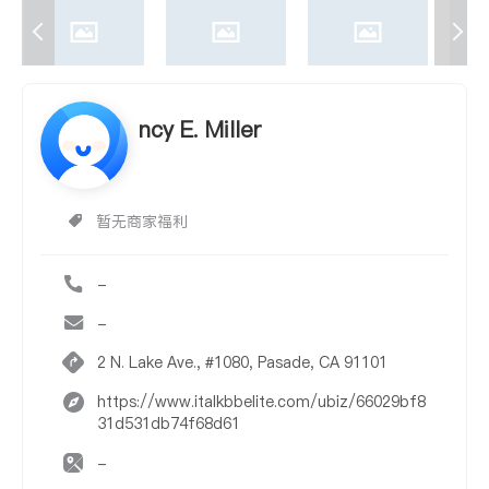
ncy E. Miller
暂无商家福利
-
-
2 N. Lake Ave., #1080, Pasade, CA 91101
https://www.italkbbelite.com/ubiz/66029bf8
31d531db74f68d61
-