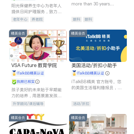
more than 30 years
阳光保健养生中心为老年人
experience in
提供日间护理服务，致力于
通过持续的护理创新来有效
老年中心
养老院
眼科
眼科
提升老年人的生活质量。
精英会员
精英会员
VSA Future 教育学院
美国活动/折扣小助手
iTalkBB精英认证
iTalkBB精英认证
iTalkBB精英 官方账号。您
执照已核实
的美国生活福利播报员，精
孩子美好的未来始于早期能
选独家折扣、本地活动与专
力的培养，用愿景激发孩子
业讲座，第一时间享受您的
的学习潜力和动力。理念：
升学顾问/课后辅导
活动/折扣
专属福利。
拥有成长型心态是成功的基
石。
精英会员
精英会员