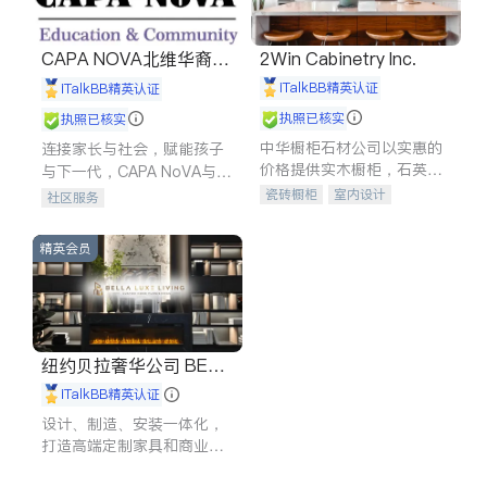
CAPA NOVA北维华裔家
2Win Cabinetry Inc.
长会
iTalkBB精英认证
iTalkBB精英认证
执照已核实
执照已核实
中华橱柜石材公司以实惠的
连接家长与社会，赋能孩子
价格提供实木橱柜，石英石
与下一代，CAPA NoVA与您
台面，多种优质不锈钢水
携手建设包容、公平、充满
瓷砖橱柜
室内设计
社区服务
槽、水龙头与抽油烟机。品
希望的社区。
建筑设计
卫浴洁具
质厨房，家的选择。
室内装修
精英会员
纽约贝拉奢华公司 BELL
A LUXE
iTalkBB精英认证
设计、制造、安装一体化，
打造高端定制家具和商业空
间