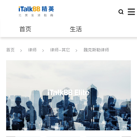
首页
生活
医生
律师
首页
律师
律师-其它
魏克斯勒律师
保险理财
房地产租售
建筑装修
教育
养老
非盈利组织