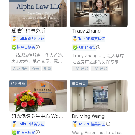
爱法律师事务所
Tracy Zhang
iTalkBB精英认证
iTalkBB精英认证
执照已核实
执照已核实
一站式法律服务，华人首选.
Tracy Zhang - 引领大华府
房东房客、地产交易、意外
地区房产之旅的资深专家
伤害、车祸重伤、商业诉
人身伤害
移民
刑事
地产经纪
地产经纪
讼、商标注册、移民信托、
车祸理赔
民事
房地产
地产投资
商业地产
建筑合同、刑事案件全包办
信托/遗嘱
商业
商标注册
商铺租售
开发商建商
精英会员
精英会员
索赔
律师-其它
保释
阳光保健养生中心 World
Dr. Ming Wang
shine
iTalkBB精英认证
iTalkBB精英认证
Wang Vision Institute has
执照已核实