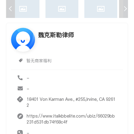
魏克斯勒律师
暂无商家福利
-
-
18401 Von Karman Ave., #255,Irvine, CA 9261
2
https://www.italkbbelite.com/ubiz/66029bb
231d531db74f68c4f
-