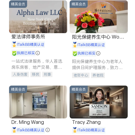
精英会员
精英会员
爱法律师事务所
阳光保健养生中心 World
shine
iTalkBB精英认证
iTalkBB精英认证
执照已核实
执照已核实
一站式法律服务，华人首选.
阳光保健养生中心为老年人
房东房客、地产交易、意外
提供日间护理服务，致力于
伤害、车祸重伤、商业诉
通过持续的护理创新来有效
人身伤害
移民
刑事
老年中心
养老院
讼、商标注册、移民信托、
提升老年人的生活质量。
车祸理赔
民事
房地产
建筑合同、刑事案件全包办
信托/遗嘱
商业
商标注册
精英会员
精英会员
索赔
律师-其它
保释
Dr. Ming Wang
Tracy Zhang
iTalkBB精英认证
iTalkBB精英认证