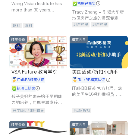
Wang Vision Institute has
执照已核实
more than 30 years
Tracy Zhang - 引领大华府
experience in
地区房产之旅的资深专家
地产经纪
地产经纪
眼科
眼科
地产投资
商业地产
商铺租售
开发商建商
精英会员
精英会员
VSA Future 教育学院
美国活动/折扣小助手
iTalkBB精英认证
iTalkBB精英认证
iTalkBB精英 官方账号。您
执照已核实
的美国生活福利播报员，精
孩子美好的未来始于早期能
选独家折扣、本地活动与专
力的培养，用愿景激发孩子
业讲座，第一时间享受您的
的学习潜力和动力。理念：
升学顾问/课后辅导
活动/折扣
专属福利。
拥有成长型心态是成功的基
石。
精英会员
精英会员