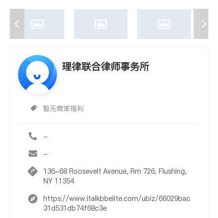
理律联合律师事务所
暂无商家福利
-
-
136-68 Roosevelt Avenue, Rm 726, Flushing,
NY 11354
https://www.italkbbelite.com/ubiz/66029bac
31d531db74f68c3e