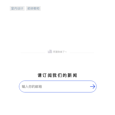
间
室内设计
瓷砖橱柜
卫浴洁具
地板建材
售前软装staging
室内装修
请订阅我们的新闻