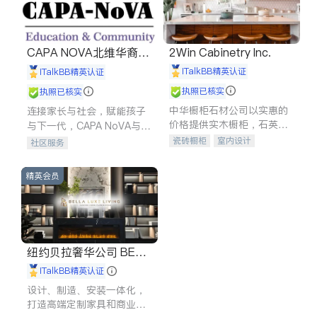
CAPA NOVA北维华裔家
2Win Cabinetry Inc.
长会
iTalkBB精英认证
iTalkBB精英认证
执照已核实
执照已核实
中华橱柜石材公司以实惠的
连接家长与社会，赋能孩子
价格提供实木橱柜，石英石
与下一代，CAPA NoVA与您
台面，多种优质不锈钢水
携手建设包容、公平、充满
瓷砖橱柜
室内设计
社区服务
槽、水龙头与抽油烟机。品
希望的社区。
建筑设计
卫浴洁具
质厨房，家的选择。
室内装修
精英会员
纽约贝拉奢华公司 BELL
A LUXE
iTalkBB精英认证
设计、制造、安装一体化，
打造高端定制家具和商业空