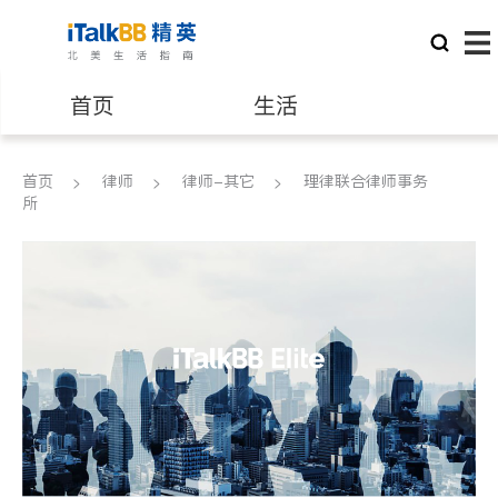
首页
生活
医生
律师
首页
律师
律师-其它
理律联合律师事务
所
保险理财
房地产租售
建筑装修
教育
养老
非盈利组织