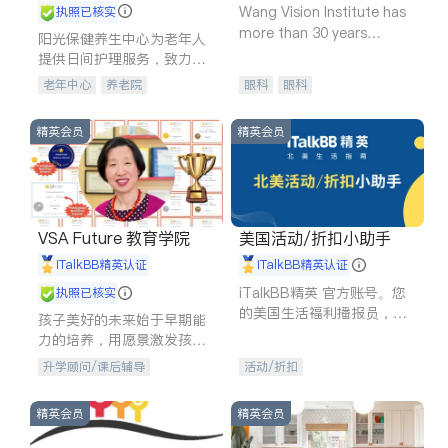
Wang Vision Institute has
执照已核实
more than 30 years
阳光保健养生中心为老年人
experience in
提供日间护理服务，致力于
通过持续的护理创新来有效
老年中心
养老院
眼科
眼科
提升老年人的生活质量。
精英会员
精英会员
VSA Future 教育学院
美国活动/折扣小助手
iTalkBB精英认证
iTalkBB精英认证
iTalkBB精英 官方账号。您
执照已核实
的美国生活福利播报员，精
孩子美好的未来始于早期能
选独家折扣、本地活动与专
力的培养，用愿景激发孩子
业讲座，第一时间享受您的
的学习潜力和动力。理念：
升学顾问/课后辅导
活动/折扣
专属福利。
拥有成长型心态是成功的基
石。
精英会员
精英会员