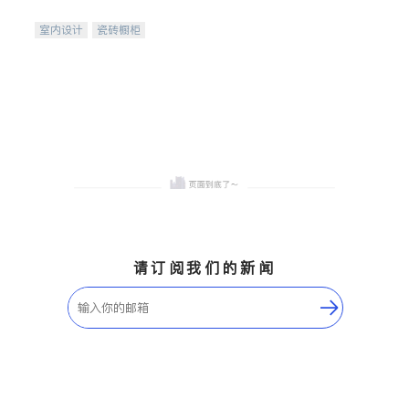
间
室内设计
瓷砖橱柜
卫浴洁具
地板建材
售前软装staging
室内装修
请订阅我们的新闻