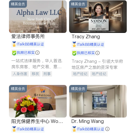
精英会员
精英会员
爱法律师事务所
Tracy Zhang
iTalkBB精英认证
iTalkBB精英认证
执照已核实
执照已核实
一站式法律服务，华人首选.
Tracy Zhang - 引领大华府
房东房客、地产交易、意外
地区房产之旅的资深专家
伤害、车祸重伤、商业诉
人身伤害
移民
刑事
地产经纪
地产经纪
讼、商标注册、移民信托、
车祸理赔
民事
房地产
地产投资
商业地产
建筑合同、刑事案件全包办
信托/遗嘱
商业
商标注册
商铺租售
开发商建商
精英会员
精英会员
索赔
律师-其它
保释
阳光保健养生中心 World
Dr. Ming Wang
shine
iTalkBB精英认证
iTalkBB精英认证