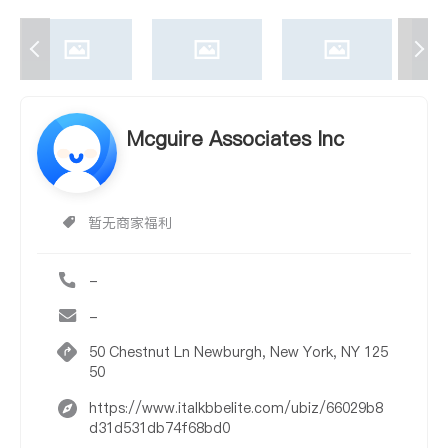
Mcguire Associates Inc
暂无商家福利
-
-
50 Chestnut Ln Newburgh, New York, NY 125
50
https://www.italkbbelite.com/ubiz/66029b8
d31d531db74f68bd0