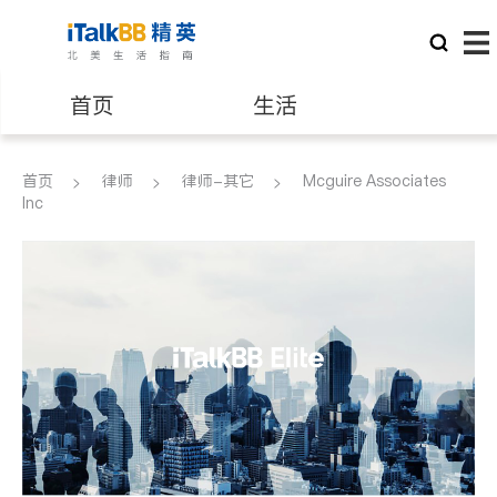
首页
生活
医生
律师
首页
律师
律师-其它
Mcguire Associates
Inc
保险理财
房地产租售
建筑装修
教育
养老
非盈利组织