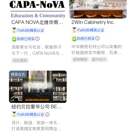
CAPA NOVA北维华裔家
2Win Cabinetry Inc.
长会
iTalkBB精英认证
iTalkBB精英认证
执照已核实
执照已核实
中华橱柜石材公司以实惠的
连接家长与社会，赋能孩子
价格提供实木橱柜，石英石
与下一代，CAPA NoVA与您
台面，多种优质不锈钢水
携手建设包容、公平、充满
瓷砖橱柜
室内设计
社区服务
槽、水龙头与抽油烟机。品
希望的社区。
建筑设计
卫浴洁具
质厨房，家的选择。
室内装修
精英会员
纽约贝拉奢华公司 BELL
A LUXE
iTalkBB精英认证
设计、制造、安装一体化，
打造高端定制家具和商业空