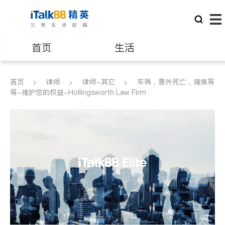
首页
生活
医生
律师
首页
律师
律师-其它
车祸，意外死亡，瘫痪等
等-维护您的权益-Hollingsworth Law Firm
保险理财
房地产租售
建筑装修
教育
养老
非盈利组织