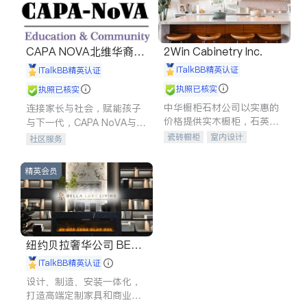
CAPA NOVA北维华裔家
2Win Cabinetry Inc.
长会
iTalkBB精英认证
iTalkBB精英认证
执照已核实
执照已核实
中华橱柜石材公司以实惠的
连接家长与社会，赋能孩子
价格提供实木橱柜，石英石
与下一代，CAPA NoVA与您
台面，多种优质不锈钢水
携手建设包容、公平、充满
瓷砖橱柜
室内设计
社区服务
槽、水龙头与抽油烟机。品
希望的社区。
建筑设计
卫浴洁具
质厨房，家的选择。
室内装修
精英会员
纽约贝拉奢华公司 BELL
A LUXE
iTalkBB精英认证
设计、制造、安装一体化，
打造高端定制家具和商业空