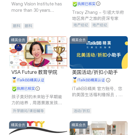
Wang Vision Institute has
执照已核实
more than 30 years
Tracy Zhang - 引领大华府
experience in
地区房产之旅的资深专家
地产经纪
地产经纪
眼科
眼科
地产投资
商业地产
商铺租售
开发商建商
精英会员
精英会员
VSA Future 教育学院
美国活动/折扣小助手
iTalkBB精英认证
iTalkBB精英认证
iTalkBB精英 官方账号。您
执照已核实
的美国生活福利播报员，精
孩子美好的未来始于早期能
选独家折扣、本地活动与专
力的培养，用愿景激发孩子
业讲座，第一时间享受您的
的学习潜力和动力。理念：
升学顾问/课后辅导
活动/折扣
专属福利。
拥有成长型心态是成功的基
石。
精英会员
精英会员