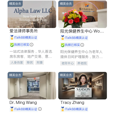
精英会员
精英会员
爱法律师事务所
阳光保健养生中心 World
shine
iTalkBB精英认证
iTalkBB精英认证
执照已核实
执照已核实
一站式法律服务，华人首选.
阳光保健养生中心为老年人
房东房客、地产交易、意外
提供日间护理服务，致力于
伤害、车祸重伤、商业诉
通过持续的护理创新来有效
人身伤害
移民
刑事
老年中心
养老院
讼、商标注册、移民信托、
提升老年人的生活质量。
车祸理赔
民事
房地产
建筑合同、刑事案件全包办
信托/遗嘱
商业
商标注册
精英会员
精英会员
索赔
律师-其它
保释
Dr. Ming Wang
Tracy Zhang
iTalkBB精英认证
iTalkBB精英认证