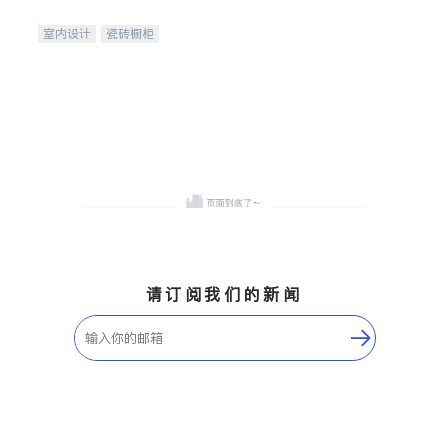
间
室内设计
瓷砖橱柜
卫浴洁具
地板建材
售前软装staging
室内装修
请订阅我们的新闻