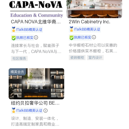
CAPA NOVA北维华裔家
2Win Cabinetry Inc.
长会
iTalkBB精英认证
iTalkBB精英认证
执照已核实
执照已核实
中华橱柜石材公司以实惠的
连接家长与社会，赋能孩子
价格提供实木橱柜，石英石
与下一代，CAPA NoVA与您
台面，多种优质不锈钢水
携手建设包容、公平、充满
瓷砖橱柜
室内设计
社区服务
槽、水龙头与抽油烟机。品
希望的社区。
建筑设计
卫浴洁具
质厨房，家的选择。
室内装修
精英会员
纽约贝拉奢华公司 BELL
A LUXE
iTalkBB精英认证
设计、制造、安装一体化，
打造高端定制家具和商业空