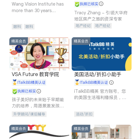
Wang Vision Institute has
执照已核实
more than 30 years
Tracy Zhang - 引领大华府
experience in
地区房产之旅的资深专家
地产经纪
地产经纪
眼科
眼科
地产投资
商业地产
商铺租售
开发商建商
精英会员
精英会员
VSA Future 教育学院
美国活动/折扣小助手
iTalkBB精英认证
iTalkBB精英认证
iTalkBB精英 官方账号。您
执照已核实
的美国生活福利播报员，精
孩子美好的未来始于早期能
选独家折扣、本地活动与专
力的培养，用愿景激发孩子
业讲座，第一时间享受您的
的学习潜力和动力。理念：
升学顾问/课后辅导
活动/折扣
专属福利。
拥有成长型心态是成功的基
石。
精英会员
精英会员