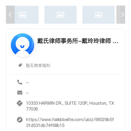
戴氏律师事务所-戴玲玲律师 T
HE DAI LAW FIRM, PLLC
暂无商家福利
-
-
10333 HARWIN DR., SUITE 120P, Houston, TX
77036
https://www.italkbbelite.com/ubiz/66029b5f
31d531db74f68b15