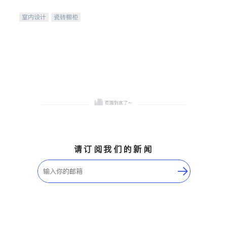
间
室内设计
瓷砖橱柜
卫浴洁具
地板建材
售前软装staging
室内装修
请订阅我们的新闻