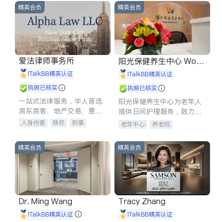
精英会员
精英会员
爱法律师事务所
阳光保健养生中心 World
shine
iTalkBB精英认证
iTalkBB精英认证
执照已核实
执照已核实
一站式法律服务，华人首选.
阳光保健养生中心为老年人
房东房客、地产交易、意外
提供日间护理服务，致力于
伤害、车祸重伤、商业诉
通过持续的护理创新来有效
人身伤害
移民
刑事
老年中心
养老院
讼、商标注册、移民信托、
提升老年人的生活质量。
车祸理赔
民事
房地产
建筑合同、刑事案件全包办
信托/遗嘱
商业
商标注册
精英会员
精英会员
索赔
律师-其它
保释
Dr. Ming Wang
Tracy Zhang
iTalkBB精英认证
iTalkBB精英认证