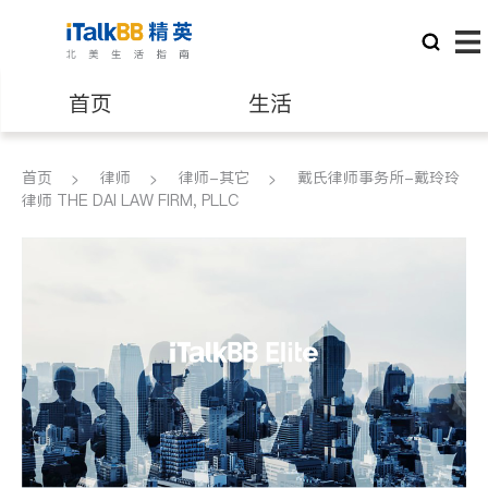
首页
生活
医生
律师
首页
律师
律师-其它
戴氏律师事务所-戴玲玲
律师 THE DAI LAW FIRM, PLLC
保险理财
房地产租售
建筑装修
教育
养老
非盈利组织