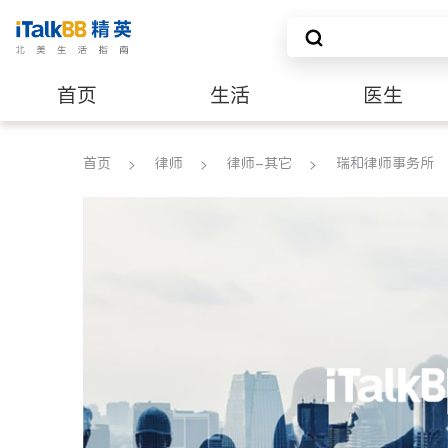
首页
生活
医生
养老
非盈利组织
首页
律师
律师-其它
瑞和律师事务所