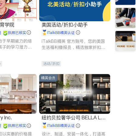
 教育学院
美国活动/折扣小助手
证
执照已核实
iTalkBB精英认证
始于早期能力的培
iTalkBB精英 官方账号。您的美国
孩子的学习潜力和
生活福利播报员，精选独家折扣、
有成长型心态是成
本地活动与专业讲座，第一时间享
受您的专属福利。
导
活动/折扣
精英会员
y Inc.
纽约贝拉奢华公司 BELLA LUX
E
证
执照已核实
iTalkBB精英认证
司以实惠的价格提
设计、制造、安装一体化，打造高