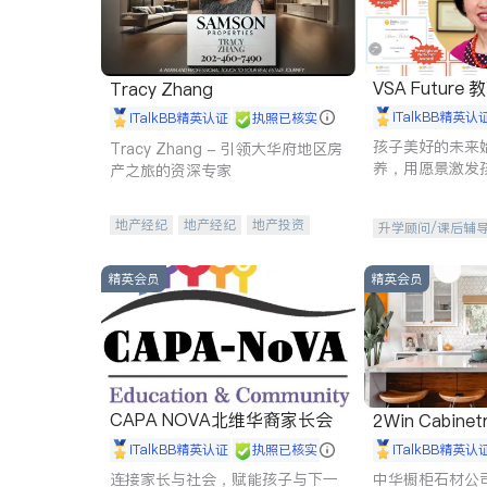
VSA Future
Tracy Zhang
iTalkBB精英认
iTalkBB精英认证
执照已核实
孩子美好的未来
Tracy Zhang - 引领大华府地区房
养，用愿景激发
产之旅的资深专家
动力。理念：拥
功的基石。
地产经纪
地产经纪
地产投资
升学顾问/课后辅
商业地产
商铺租售
开发商建商
精英会员
精英会员
CAPA NOVA北维华裔家长会
2Win Cabinetr
iTalkBB精英认证
执照已核实
iTalkBB精英认
连接家长与社会，赋能孩子与下一
中华橱柜石材公