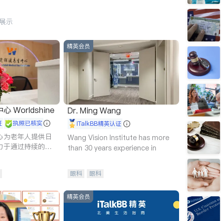
行展示
精英会员
Worldshine
Dr. Ming Wang
证
执照已核实
iTalkBB精英认证
心为老年人提供日
Wang Vision Institute has more
力于通过持续的护
than 30 years experience in
升老年人的生活质
眼科
眼科
精英会员