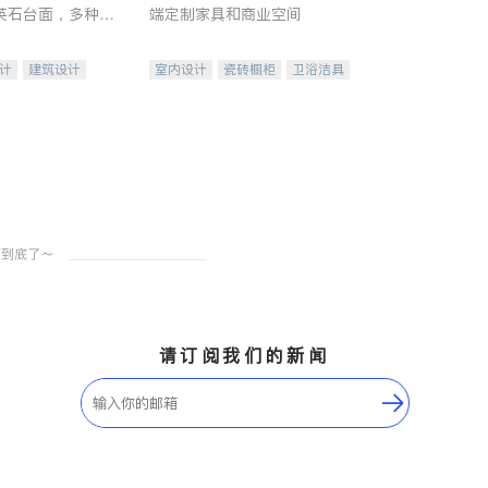
英石台面，多种优
端定制家具和商业空间
水龙头与抽油烟
家的选择。
计
建筑设计
室内设计
瓷砖橱柜
卫浴洁具
装修
地板建材
售前软装staging
室内装修
请订阅我们的新闻