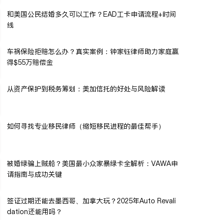
和美国公民结婚多久可以工作？EAD工卡申请流程+时间
线
车祸保险拒赔怎么办？真实案例：钟家钰律师助力家庭赢
得$55万赔偿金
从资产保护到税务筹划：美加信托的好处与风险解读
如何寻找专业移民律师（缩短移民进程的最佳帮手）
被婚绿骗上贼船？美国最小众家暴绿卡全解析：VAWA申
请指南与成功关键
签证过期还能去墨西哥、加拿大玩？2025年Auto Revali
dation还能用吗？