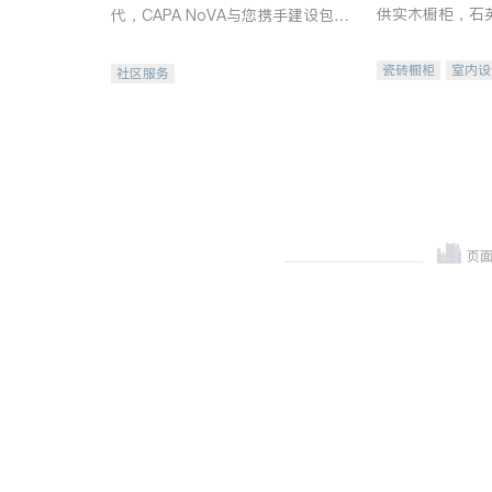
供实木橱柜，石
代，CAPA NoVA与您携手建设包
质不锈钢水槽、
容、公平、充满希望的社区。
机。品质厨房，
瓷砖橱柜
室内设
社区服务
卫浴洁具
室内