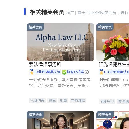
相关精英会员
推广 | 基于iTalkBB精英会员，进
精英会员
精英会员
爱法律师事务所
阳光保健养生中心 
iTalkBB精英认证
执照已核实
iTalkBB精英认
一站式法律服务，华人首选.房东房
阳光保健养生中
客、地产交易、意外伤害、车祸重
间护理服务，致
伤、商业诉讼、商标注册、移民信
理创新来有效提
托、建筑合同、刑事案件全包办
量。
人身伤害
移民
刑事
车祸理赔
老年中心
养老院
民事
房地产
信托/遗嘱
商业
商标注册
索赔
律师-其它
保释
精英会员
精英会员