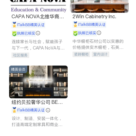
CAPA NOVA北维华裔家
2Win Cabinetry Inc.
长会
iTalkBB精英认证
iTalkBB精英认证
执照已核实
执照已核实
中华橱柜石材公司以实惠的
连接家长与社会，赋能孩子
价格提供实木橱柜，石英石
与下一代，CAPA NoVA与您
台面，多种优质不锈钢水
携手建设包容、公平、充满
瓷砖橱柜
室内设计
社区服务
槽、水龙头与抽油烟机。品
希望的社区。
建筑设计
卫浴洁具
质厨房，家的选择。
室内装修
精英会员
纽约贝拉奢华公司 BELL
A LUXE
iTalkBB精英认证
设计、制造、安装一体化，
打造高端定制家具和商业空
间