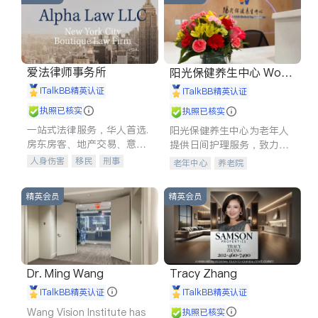
爱法律师事务所
阳光保健养生中心 World
shine
iTalkBB精英认证
iTalkBB精英认证
执照已核实
执照已核实
一站式法律服务，华人首选.
阳光保健养生中心为老年人
房东房客、地产交易、意外
提供日间护理服务，致力于
伤害、车祸重伤、商业诉
通过持续的护理创新来有效
人身伤害
移民
刑事
老年中心
养老院
讼、商标注册、移民信托、
提升老年人的生活质量。
车祸理赔
民事
房地产
建筑合同、刑事案件全包办
信托/遗嘱
商业
商标注册
精英会员
精英会员
索赔
律师-其它
保释
Dr. Ming Wang
Tracy Zhang
iTalkBB精英认证
iTalkBB精英认证
Wang Vision Institute has
执照已核实