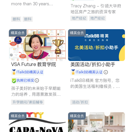
more than 30 years
Tracy Zhang - 引领大华府
experience in
地区房产之旅的资深专家
地产经纪
地产经纪
眼科
眼科
地产投资
商业地产
商铺租售
开发商建商
精英会员
精英会员
VSA Future 教育学院
美国活动/折扣小助手
iTalkBB精英认证
iTalkBB精英认证
iTalkBB精英 官方账号。您
执照已核实
的美国生活福利播报员，精
孩子美好的未来始于早期能
选独家折扣、本地活动与专
力的培养，用愿景激发孩子
业讲座，第一时间享受您的
的学习潜力和动力。理念：
升学顾问/课后辅导
活动/折扣
专属福利。
拥有成长型心态是成功的基
石。
精英会员
精英会员