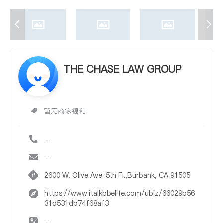
THE CHASE LAW GROUP
暂无商家福利
-
-
2600 W. Olive Ave. 5th Fl.,Burbank, CA 91505
https://www.italkbbelite.com/ubiz/66029b56
31d531db74f68af3
-