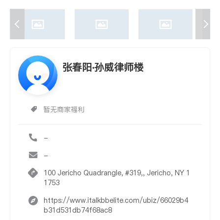
张春阳‧孙威律师楼
暂无商家福利
-
-
100 Jericho Quadrangle, #319,, Jericho, NY 1
1753
https://www.italkbbelite.com/ubiz/66029b4
b31d531db74f68ac8