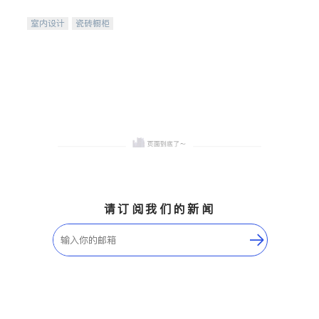
间
室内设计
瓷砖橱柜
卫浴洁具
地板建材
售前软装staging
室内装修
请订阅我们的新闻