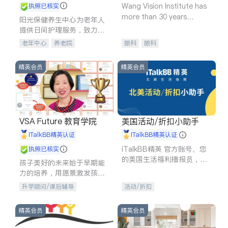
Wang Vision Institute has
执照已核实
more than 30 years
阳光保健养生中心为老年人
experience in
提供日间护理服务，致力于
通过持续的护理创新来有效
老年中心
养老院
眼科
眼科
提升老年人的生活质量。
精英会员
精英会员
VSA Future 教育学院
美国活动/折扣小助手
iTalkBB精英认证
iTalkBB精英认证
iTalkBB精英 官方账号。您
执照已核实
的美国生活福利播报员，精
孩子美好的未来始于早期能
选独家折扣、本地活动与专
力的培养，用愿景激发孩子
业讲座，第一时间享受您的
的学习潜力和动力。理念：
升学顾问/课后辅导
活动/折扣
专属福利。
拥有成长型心态是成功的基
石。
精英会员
精英会员