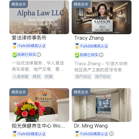
精英会员
精英会员
爱法律师事务所
Tracy Zhang
iTalkBB精英认证
iTalkBB精英认证
执照已核实
执照已核实
一站式法律服务，华人首选.
Tracy Zhang - 引领大华府
房东房客、地产交易、意外
地区房产之旅的资深专家
伤害、车祸重伤、商业诉
人身伤害
移民
刑事
地产经纪
地产经纪
讼、商标注册、移民信托、
车祸理赔
民事
房地产
地产投资
商业地产
建筑合同、刑事案件全包办
信托/遗嘱
商业
商标注册
商铺租售
开发商建商
精英会员
精英会员
索赔
律师-其它
保释
阳光保健养生中心 World
Dr. Ming Wang
shine
iTalkBB精英认证
iTalkBB精英认证