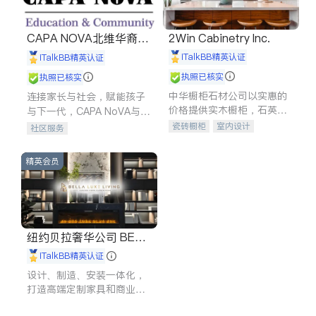
CAPA NOVA北维华裔家
2Win Cabinetry Inc.
长会
iTalkBB精英认证
iTalkBB精英认证
执照已核实
执照已核实
中华橱柜石材公司以实惠的
连接家长与社会，赋能孩子
价格提供实木橱柜，石英石
与下一代，CAPA NoVA与您
台面，多种优质不锈钢水
携手建设包容、公平、充满
瓷砖橱柜
室内设计
社区服务
槽、水龙头与抽油烟机。品
希望的社区。
建筑设计
卫浴洁具
质厨房，家的选择。
室内装修
精英会员
纽约贝拉奢华公司 BELL
A LUXE
iTalkBB精英认证
设计、制造、安装一体化，
打造高端定制家具和商业空
间