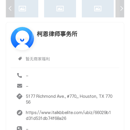
柯恩律师事务所
暂无商家福利
-
-
5177 Richmond Ave., #770,, Houston, TX 770
56
https://www.italkbbelite.com/ubiz/66029b1
d31d531db74f68a26
-