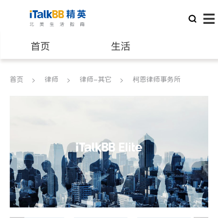
首页
生活
医生
律师
首页
律师
律师-其它
柯恩律师事务所
保险理财
房地产租售
建筑装修
教育
养老
非盈利组织