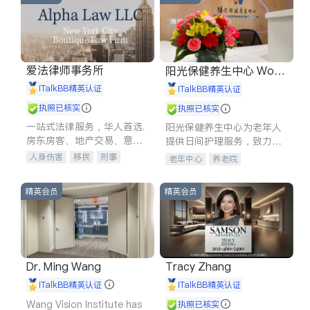
爱法律师事务所
阳光保健养生中心 World
shine
iTalkBB精英认证
iTalkBB精英认证
执照已核实
执照已核实
一站式法律服务，华人首选.
阳光保健养生中心为老年人
房东房客、地产交易、意外
提供日间护理服务，致力于
伤害、车祸重伤、商业诉
通过持续的护理创新来有效
人身伤害
移民
刑事
老年中心
养老院
讼、商标注册、移民信托、
提升老年人的生活质量。
车祸理赔
民事
房地产
建筑合同、刑事案件全包办
信托/遗嘱
商业
商标注册
精英会员
精英会员
索赔
律师-其它
保释
Dr. Ming Wang
Tracy Zhang
iTalkBB精英认证
iTalkBB精英认证
Wang Vision Institute has
执照已核实