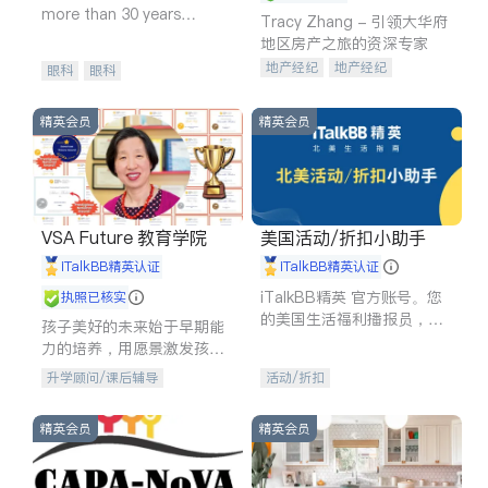
more than 30 years
Tracy Zhang - 引领大华府
experience in
地区房产之旅的资深专家
地产经纪
地产经纪
眼科
眼科
地产投资
商业地产
商铺租售
开发商建商
精英会员
精英会员
VSA Future 教育学院
美国活动/折扣小助手
iTalkBB精英认证
iTalkBB精英认证
iTalkBB精英 官方账号。您
执照已核实
的美国生活福利播报员，精
孩子美好的未来始于早期能
选独家折扣、本地活动与专
力的培养，用愿景激发孩子
业讲座，第一时间享受您的
的学习潜力和动力。理念：
升学顾问/课后辅导
活动/折扣
专属福利。
拥有成长型心态是成功的基
石。
精英会员
精英会员